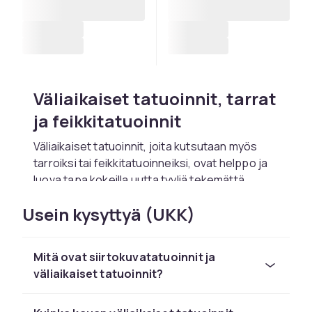
Väliaikaiset tatuoinnit, tarrat
ja feikkitatuoinnit
Väliaikaiset tatuoinnit, joita kutsutaan myös
tarroiksi tai feikkitatuoinneiksi, ovat helppo ja
luova tapa kokeilla uutta tyyliä tekemättä
mitään pysyvää. Ne sopivat yhtä hyvin
Usein kysyttyä (UKK)
lastenjuhliin kuin festivaaleille, teemajuhliin,
polttareihin tai vain päivään, jolloin haluat
ilmaista jotain uutta. Väliaikaisten tatuointien
Mitä ovat siirtokuvatatuoinnit ja
avulla voit vaihtaa aihetta mielialan ja
väliaikaiset tatuoinnit?
tilaisuuden mukaan, täysin ilman sitoutumista.
Lapsille, aikuisille ja kaikille