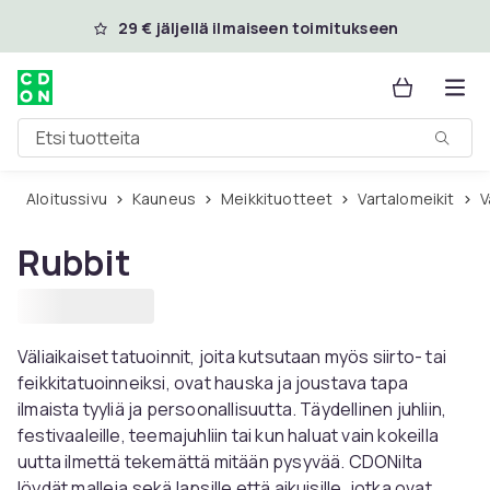
Ohita ja siirry pääsisältöön
29 € jäljellä ilmaiseen toimitukseen
Etsi tuotteita
Aloitussivu
Kauneus
Meikkituotteet
Vartalomeikit
Rubbit
Väliaikaiset tatuoinnit, joita kutsutaan myös siirto- tai
feikkitatuoinneiksi, ovat hauska ja joustava tapa
ilmaista tyyliä ja persoonallisuutta. Täydellinen juhliin,
festivaaleille, teemajuhliin tai kun haluat vain kokeilla
uutta ilmettä tekemättä mitään pysyvää. CDONilta
löydät malleja sekä lapsille että aikuisille, jotka ovat