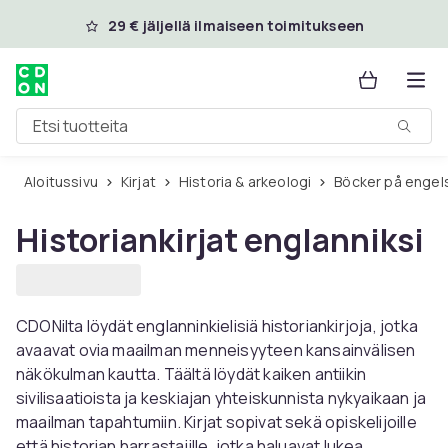
Ohita ja siirry pääsisältöön
29 € jäljellä ilmaiseen toimitukseen
Etsi tuotteita
Aloitussivu
Kirjat
Historia & arkeologi
Böcker på engel
Historiankirjat englanniksi
CDONilta löydät englanninkielisiä historiankirjoja, jotka
avaavat ovia maailman menneisyyteen kansainvälisen
näkökulman kautta. Täältä löydät kaiken antiikin
sivilisaatioista ja keskiajan yhteiskunnista nykyaikaan ja
maailman tapahtumiin. Kirjat sopivat sekä opiskelijoille
että historian harrastajille, jotka haluavat lukea