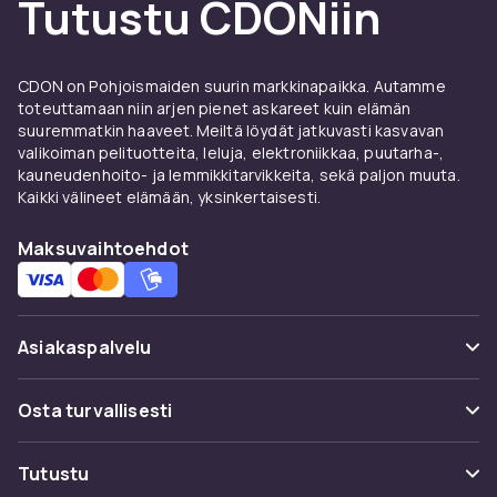
Tutustu CDONiin
CDONilta
CDONilta löydät laajan valikoiman
englanninkielisiä historiankirjoja – nopealla
CDON on Pohjoismaiden suurin markkinapaikka. Autamme
toimituksella ja turvallisella ostoksella.
toteuttamaan niin arjen pienet askareet kuin elämän
suuremmatkin haaveet. Meiltä löydät jatkuvasti kasvavan
valikoiman pelituotteita, leluja, elektroniikkaa, puutarha-,
kauneudenhoito- ja lemmikkitarvikkeita, sekä paljon muuta.
Kaikki välineet elämään, yksinkertaisesti.
Maksuvaihtoehdot
Asiakaspalvelu
Usein kysyttyä (UKK)
Osta turvallisesti
Seuraa pakettia
Maksuvaihtoehdot
Tutustu
Peruuta & palauta tästä