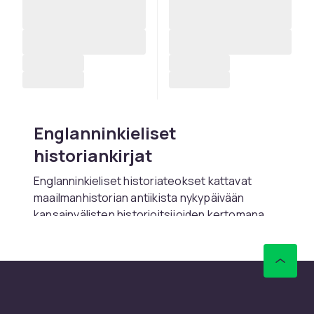
Englanninkieliset
historiankirjat
Englanninkieliset historiateokset kattavat
maailmanhistorian antiikista nykypäivään
kansainvälisten historioitsijoiden kertomana.
Löydä palkittuja tietokirjoja ja suosittuja
elämäkertoja.
Osta englanninkielisiä
historiankirjoja netistä