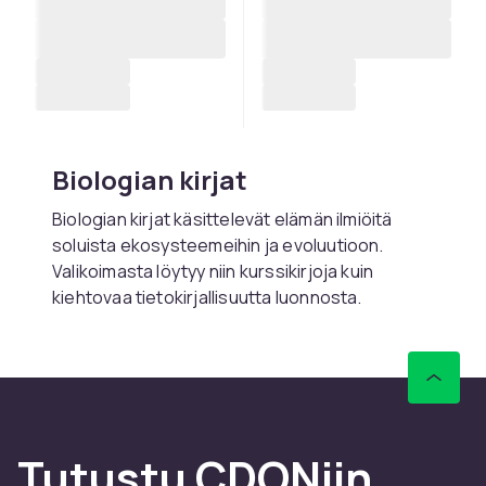
Biologian kirjat
Biologian kirjat käsittelevät elämän ilmiöitä
soluista ekosysteemeihin ja evoluutioon.
Valikoimasta löytyy niin kurssikirjoja kuin
kiehtovaa tietokirjallisuutta luonnosta.
Osta biologian kirjoja netistä
CDONilta
CDONilta löydät laajan valikoiman biologian
kirjoja – nopealla toimituksella ja turvallisella
Tutustu CDONiin
ostoksella.