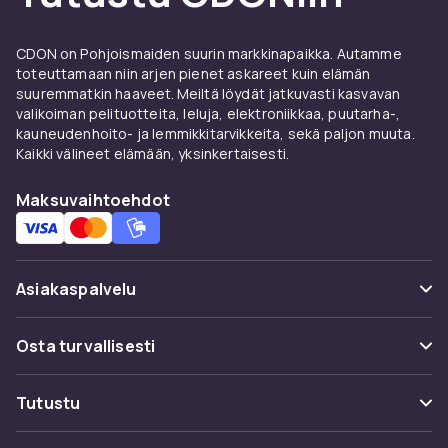
CDON on Pohjoismaiden suurin markkinapaikka. Autamme
toteuttamaan niin arjen pienet askareet kuin elämän
suuremmatkin haaveet. Meiltä löydät jatkuvasti kasvavan
valikoiman pelituotteita, leluja, elektroniikkaa, puutarha-,
kauneudenhoito- ja lemmikkitarvikkeita, sekä paljon muuta.
Kaikki välineet elämään, yksinkertaisesti.
Maksuvaihtoehdot
Asiakaspalvelu
Usein kysyttyä (UKK)
Osta turvallisesti
Seuraa pakettia
Maksuvaihtoehdot
Tutustu
Peruuta & palauta tästä
Toimitus