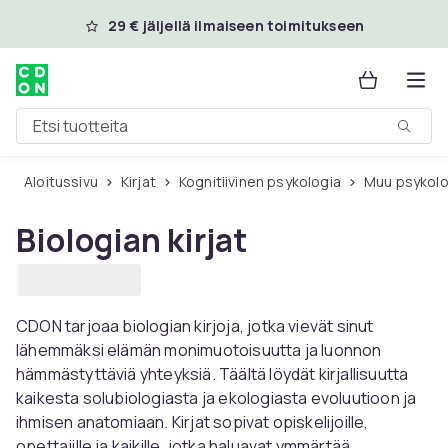
Ohita ja siirry pääsisältöön
29 € jäljellä ilmaiseen toimitukseen
Etsi tuotteita
Aloitussivu
Kirjat
Kognitiivinen psykologia
Muu psykol
Biologian kirjat
CDON tarjoaa biologian kirjoja, jotka vievät sinut
lähemmäksi elämän monimuotoisuutta ja luonnon
hämmästyttäviä yhteyksiä. Täältä löydät kirjallisuutta
kaikesta solubiologiasta ja ekologiasta evoluutioon ja
ihmisen anatomiaan. Kirjat sopivat opiskelijoille,
opettajille ja kaikille, jotka haluavat ymmärtää