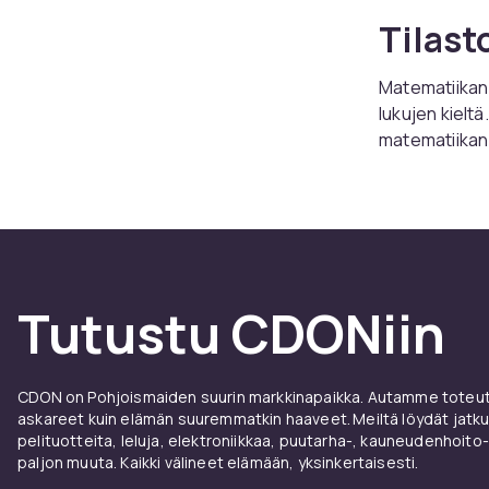
Tilast
Matematiikan 
lukujen kieltä
matematiikan
Osta t
netist
CDONilta löydä
Tutustu CDONiin
toimituksella 
CDON on Pohjoismaiden suurin markkinapaikka. Autamme toteutt
askareet kuin elämän suuremmatkin haaveet. Meiltä löydät jatku
pelituotteita, leluja, elektroniikkaa, puutarha-, kauneudenhoito-
paljon muuta. Kaikki välineet elämään, yksinkertaisesti.