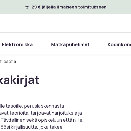
29 € jäljellä ilmaiseen toimitukseen
Elektroniikka
Matkapuhelimet
Kodinkon
 filosofia
kakirjat
ille tasoille, peruslaskennasta
ävät teorioita, tarjoavat harjoituksia ja
äydellinen sekä opiskeluun että niille,
öösi kirjallisuutta, joka tekee