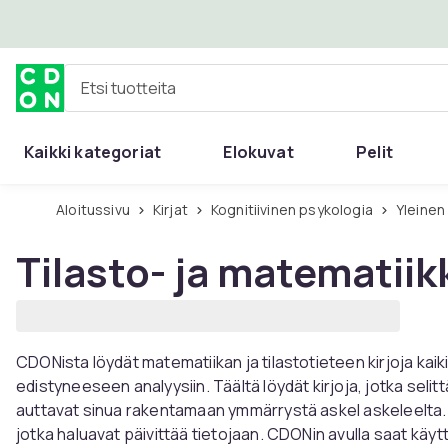
Ohita ja siirry pääsisältöön
Etsi tuotteita
Kaikki kategoriat
Elokuvat
Pelit
Aloitussivu
Kirjat
Kognitiivinen psykologia
Yleinen
Tilasto- ja matematiik
CDONista löydät matematiikan ja tilastotieteen kirjoja kaik
edistyneeseen analyysiin. Täältä löydät kirjoja, jotka selitt
auttavat sinua rakentamaan ymmärrystä askel askeleelta. T
jotka haluavat päivittää tietojaan. CDONin avulla saat käytt