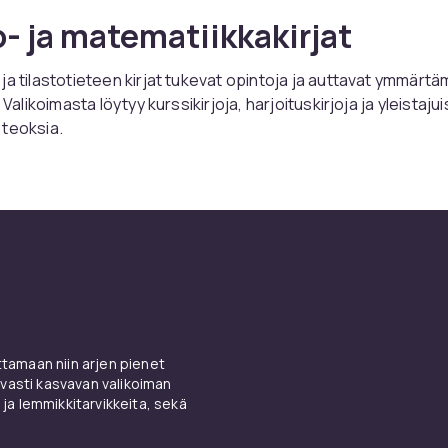
o- ja matematiikkakirjat
ja tilastotieteen kirjat tukevat opintoja ja auttavat ymmärt
. Valikoimasta löytyy kurssikirjoja, harjoituskirjoja ja yleistajui
 teoksia.
ilasto- ja matematiikkakirjoja
ä CDONilta
t laajan valikoiman tilasto- ja matematiikkakirjoja – nopealla
ja turvallisella ostoksella.
amaan niin arjen pienet
vasti kasvavan valikoiman
 ja lemmikkitarvikkeita, sekä