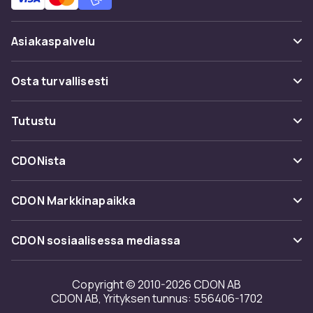
Asiakaspalvelu
Usein kysyttyä (UKK)
Osta turvallisesti
Seuraa pakettia
Maksuvaihtoehdot
Tutustu
Peruuta & palauta tästä
Toimitus
Kategoriat
Ota yhteyttä
CDONista
Käyttöehdot
Tuotemerkit
Tietoa meistä
Takaisinvedot
CDON Markkinapaikka
Oppaat
Asiakasarvionnit
Merchant Help Center
CDON sosiaalisessa mediassa
Työskentele kanssamme
Investor relations
Copyright © 2010-2026 CDON AB
CDON AB, Yrityksen tunnus: 556406-1702
Saavutettavuusseloste