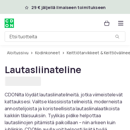
Ohita ja siirry pääsisältöön
29 € jäljellä ilmaiseen toimitukseen
Etsi tuotteita
Aloitussivu
Kodinkoneet
Keittiötarvikkeet & Keittiöväline
Lautasliinateline
CDONilta löydät lautasliinatelineitä, jotka viimeistelevät
kattauksesi. Valitse klassisista telineistä, moderneista
annostelijoista ja koristeellisista lautasliinalaatikoista
kaikkiin tilaisuuksiin. Tyylikäs pidike helpottaa
lautasliinojen pitämistä paikoillaan – niin arkeen kuin
juhliinkin. CDONin avulla voit helposti lisätä tyyliä