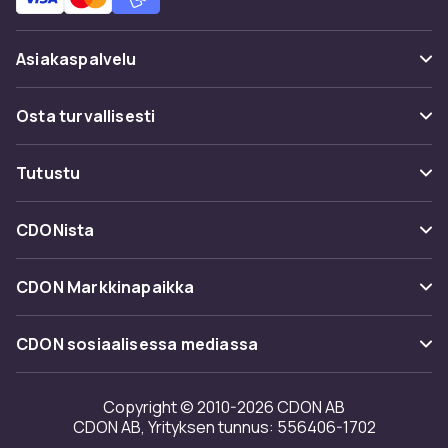
Asiakaspalvelu
Usein kysyttyä (UKK)
Osta turvallisesti
Seuraa pakettia
Maksuvaihtoehdot
Tutustu
Peruuta & palauta tästä
Toimitus
Kategoriat
Ota yhteyttä
CDONista
Käyttöehdot
Tuotemerkit
Tietoa meistä
Takaisinvedot
CDON Markkinapaikka
Oppaat
Asiakasarvionnit
Merchant Help Center
CDON sosiaalisessa mediassa
Työskentele kanssamme
Investor relations
Copyright © 2010-2026 CDON AB
CDON AB, Yrityksen tunnus: 556406-1702
Saavutettavuusseloste