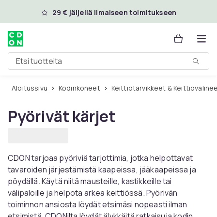
Ohita ja siirry pääsisältöön
29 € jäljellä ilmaiseen toimitukseen
Etsi tuotteita
Aloitussivu
Kodinkoneet
Keittiötarvikkeet & Keittiöväline
Pyörivät kärjet
CDON tarjoaa pyöriviä tarjottimia, jotka helpottavat
tavaroiden järjestämistä kaapeissa, jääkaapeissa ja
pöydällä. Käytä niitä mausteille, kastikkeille tai
välipaloille ja helpota arkea keittiössä. Pyörivän
toiminnon ansiosta löydät etsimäsi nopeasti ilman
etsimistä. CDONilta löydät älykkäitä ratkaisuja kodin