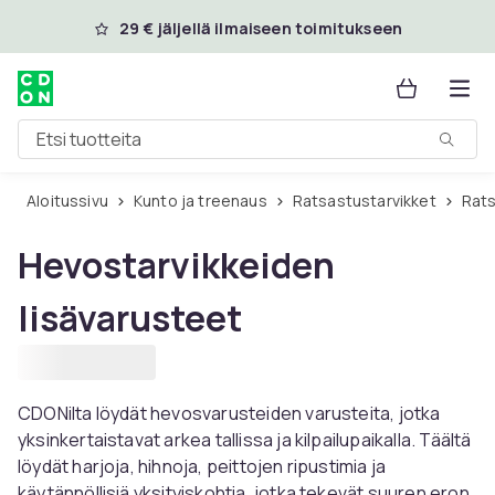
Ohita ja siirry pääsisältöön
29 € jäljellä ilmaiseen toimitukseen
Etsi tuotteita
Aloitussivu
Kunto ja treenaus
Ratsastustarvikket
Rat
Hevostarvikkeiden
lisävarusteet
CDONilta löydät hevosvarusteiden varusteita, jotka
yksinkertaistavat arkea tallissa ja kilpailupaikalla. Täältä
löydät harjoja, hihnoja, peittojen ripustimia ja
käytännöllisiä yksityiskohtia, jotka tekevät suuren eron