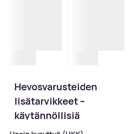
Hevosvarusteiden
lisätarvikkeet –
käytännöllisiä
tarvikkeita talliin
Usein kysyttyä (UKK)