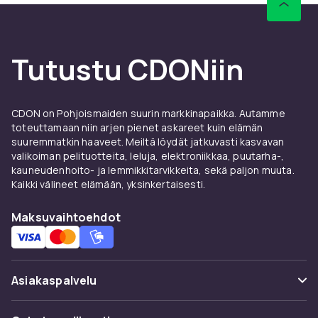
Metalliosien, kuten solkien ja kuolainten,
hoitoon voidaan käyttää metallikiillotusaineita.
Kuolain tulee puhdistaa jokaisen käyttökerran
Tutustu CDONiin
jälkeen veden kanssa, ja perusteellisempi
puhdistus voidaan tehdä erikoistuotteilla.
Ruosteenestospray suojaa metalliosia
CDON on Pohjoismaiden suurin markkinapaikka. Autamme
kosteuden aiheuttamalta korroosiolta.
toteuttamaan niin arjen pienet askareet kuin elämän
suuremmatkin haaveet. Meiltä löydät jatkuvasti kasvavan
Katso myös
satulaset-valikoimamme
– löydät
valikoiman pelituotteita, leluja, elektroniikkaa, puutarha-,
sieltä laajan valikoiman satuloita eri tarpeisiin.
kauneudenhoito- ja lemmikkitarvikkeita, sekä paljon muuta.
Kaikki välineet elämään, yksinkertaisesti.
Tallilaukut ja varustelaatikot
Maksuvaihtoehdot
Tallilaukku on kätevä tapa kuljettaa
ratsastusvarusteet talliin ja sieltä pois. Hyvä
tallilaukku on tilava, kestävä ja helppo kantaa.
Siinä on yleensä useita taskuja eri varusteille,
Asiakaspalvelu
ja se on usein valmistettu vedenpitävästä
materiaalista. Tallilaukku pitää varusteet
Usein kysyttyä (UKK)