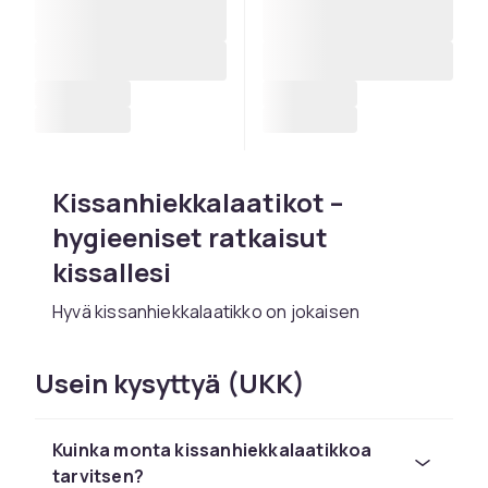
Kissanhiekkalaatikot –
hygieeniset ratkaisut
kissallesi
Hyvä kissanhiekkalaatikko on jokaisen
kissataloudet perusvaruste. CDONilta löydät
kissanhiekkalaatikot
eri koossa ja malleissa,
Usein kysyttyä (UKK)
jotka sopivat sekä asuntoihin että
omakotitaloihin. Avoimista perusmalleista
suljettuihin laatikoihin hiilisuodattimella, joka
Kuinka monta kissanhiekkalaatikkoa
neutraloi tehokkaasti hajuja. Meillä on
tarvitsen?