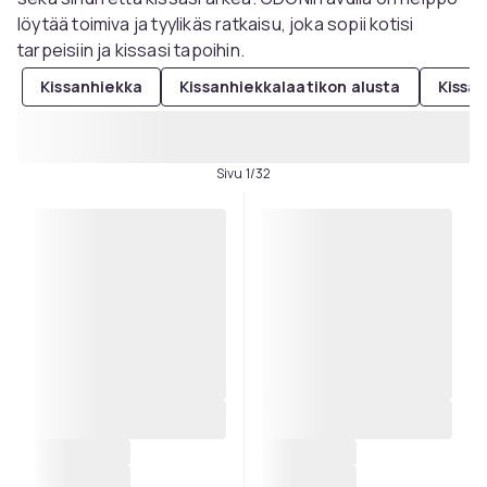
löytää toimiva ja tyylikäs ratkaisu, joka sopii kotisi
tarpeisiin ja kissasi tapoihin.
Kissanhiekka
Kissanhiekkalaatikon alusta
Kissan
Sivu 1/32