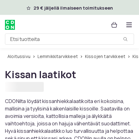
Ohita ja siirry pääsisältöön
29 € jäljellä ilmaiseen toimitukseen
Etsi tuotteita
Aloitussivu
Lemmikkitarvikkeet
Kissojen tarvikkeet
K
Kissan laatikot
CDONilta löydät kissanhiekkalaatikoita eri kokoisina,
mallisina ja tyylisinä kaikenlaisille kissoille. Saatavilla on
avoimia versioita, kattollisia malleja ja älykkäitä
vaihtoehtoja, joissa on hajuja vähentävät suodattimet.
Hyvä kissanhiekkalaatikko luo turvallisuutta ja helpottaa
sekä sinun että kissasi arkea. CDONin avulla on helppo