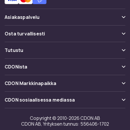
Asiakaspalvelu
Usein kysyttyä (UKK)
Osta turvallisesti
Seuraa pakettia
Maksuvaihtoehdot
Tutustu
Peruuta & palauta tästä
Toimitus
Kategoriat
Ota yhteyttä
CDONista
Käyttöehdot
Tuotemerkit
Tietoa meistä
Takaisinvedot
CDON Markkinapaikka
Oppaat
Asiakasarvionnit
Merchant Help Center
CDON sosiaalisessa mediassa
Työskentele kanssamme
Investor relations
Copyright © 2010-2026 CDON AB
CDON AB, Yrityksen tunnus: 556406-1702
Saavutettavuusseloste