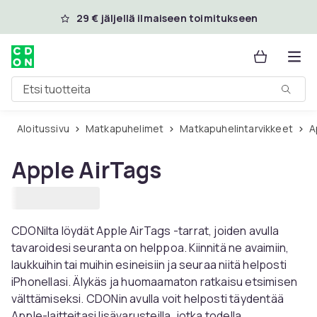
Ohita ja siirry pääsisältöön
29 € jäljellä ilmaiseen toimitukseen
Etsi tuotteita
Aloitussivu
Matkapuhelimet
Matkapuhelintarvikkeet
Apple AirTags
CDONilta löydät Apple AirTags -tarrat, joiden avulla
tavaroidesi seuranta on helppoa. Kiinnitä ne avaimiin,
laukkuihin tai muihin esineisiin ja seuraa niitä helposti
iPhonellasi. Älykäs ja huomaamaton ratkaisu etsimisen
välttämiseksi. CDONin avulla voit helposti täydentää
Apple-laitteitasi lisävarusteilla, jotka todella