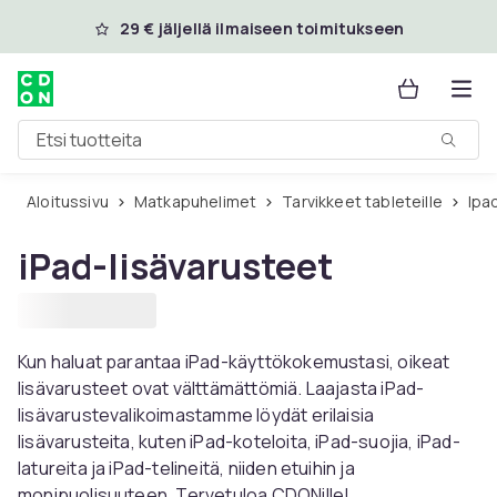
Ohita ja siirry pääsisältöön
29 € jäljellä ilmaiseen toimitukseen
Etsi tuotteita
Aloitussivu
Matkapuhelimet
Tarvikkeet tableteille
Ipa
iPad-lisävarusteet
Kun haluat parantaa iPad-käyttökokemustasi, oikeat
lisävarusteet ovat välttämättömiä. Laajasta iPad-
lisävarustevalikoimastamme löydät erilaisia ​​
lisävarusteita, kuten iPad-koteloita, iPad-suojia, iPad-
latureita ja iPad-telineitä, niiden etuihin ja
monipuolisuuteen. Tervetuloa CDONille!