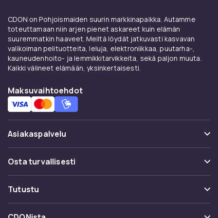
näyttösuojat
Applen Smart Cover herättää tai sammuttaa
CDON on Pohjoismaiden suurin markkinapaikka. Autamme
toteuttamaan niin arjen pienet askareet kuin elämän
iPadin automaattisesti. Näyttösuoja
suuremmatkin haaveet. Meiltä löydät jatkuvasti kasvavan
karkaistusta lasista (9H) pitää Retina-näytön
valikoiman pelituotteita, leluja, elektroniikkaa, puutarha-,
vapaana naarmuista.
kauneudenhoito- ja lemmikkitarvikkeita, sekä paljon muuta.
Kaikki välineet elämään, yksinkertaisesti.
Laturit ja kaapelit iPadille
Maksuvaihtoehdot
30–65W USB-C PD -laturi suositellaan
nopeaan lataukseen. MFi-sertifioidut kaapelit
varmistavat yhteensopivuuden.
Asiakaspalvelu
Osta iPad-tarvikkeet
turvallisesti CDONilta
Usein kysyttyä (UKK)
Osta turvallisesti
Nopealla toimituksella ja helpolla
Seuraa pakettia
palautusoikeudella voit ostaa iPad-tarvikkeita
Maksuvaihtoehdot
Tutustu
täydellä luottamuksella.
Peruuta & palauta tästä
Toimitus
Kategoriat
Ota yhteyttä
CDONista