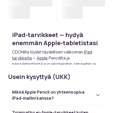
iPad-tarvikkeet — hydyä
enemmän Apple-tabletistasi
CDONilta löydät täydellisen valikoiman
iPad
-
tarvikkeita
—
Apple
Pencililtä ja
näppäimistöistä suojakoteloihin, latureihin ja
näyttösuojiin.
Usein kysyttyä (UKK)
Apple Pencil — tarkka
digitaalinen kynä luovuuteen
Mikkä Apple Pencil on yhteensopiva
iPad-mallini kanssa?
Apple Pencil 2 kiinnityy magneettisesti iPad
Airin ja iPad Pron sivulle ja latautuu
langattomasti. 4096 painetasolla Apple Pencil
Toimivatko ei-Apple-tarvikkeet kuten