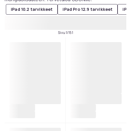
iPad 10.2 tarvikkeet
iPad Pro 12.9 tarvikkeet
iPad
Sivu 1/151