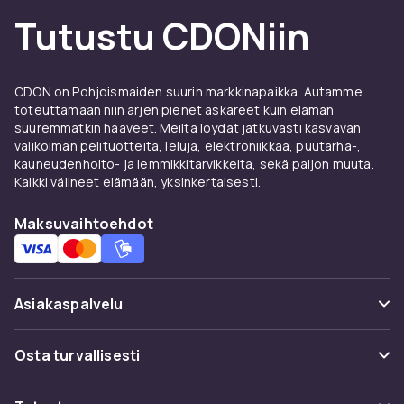
Oikean suojakotelon valinta edellyttää
Tutustu CDONiin
miettimään miten ja missä käytät tablettiasi.
Opiskelija joka vie iPadin yliopistoon tarvitsee
erilaisen suojan kuin lapsi joka lainaa perheen
CDON on Pohjoismaiden suurin markkinapaikka. Autamme
Samsung Tabä.
toteuttamaan niin arjen pienet askareet kuin elämän
suuremmatkin haaveet. Meiltä löydät jatkuvasti kasvavan
Ohut kuoret ja silikonisuojat
valikoiman pelituotteita, leluja, elektroniikkaa, puutarha-,
kauneudenhoito- ja lemmikkitarvikkeita, sekä paljon muuta.
— minimäärinen suoja
Kaikki välineet elämään, yksinkertaisesti.
maksimaalinen kannettavuus
Maksuvaihtoehdot
Ohuet kuoret silikonista, TPU:sta tai
polykarbonaatista ovat suosituin vaihtoehto
niille jotka haluavat säilyyttää tabletin ohut
muodon. Ne suojaavat naarmuilta ja pieniltä
Asiakaspalvelu
iskuilta lisäämättä mainittavaa painoa.
Läpinäkyvät kuoret ovat suosittuja niillä jotka
Usein kysyttyä (UKK)
Osta turvallisesti
haluavat näyttää tabletin alkuperäisen
Seuraa pakettia
muotoilun.
Maksuvaihtoehdot