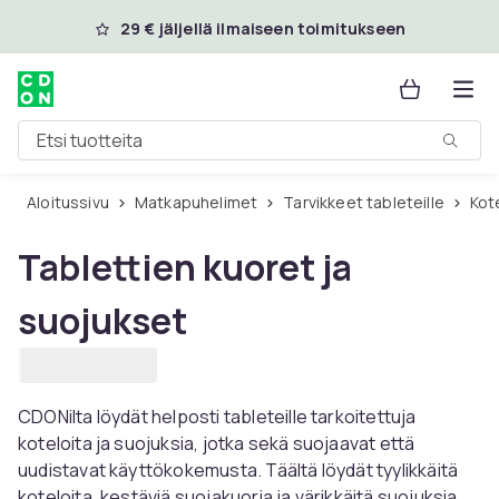
Ohita ja siirry pääsisältöön
29 € jäljellä ilmaiseen toimitukseen
Etsi tuotteita
Aloitussivu
Matkapuhelimet
Tarvikkeet tableteille
Ko
Tablettien kuoret ja
suojukset
CDONilta löydät helposti tableteille tarkoitettuja
koteloita ja suojuksia, jotka sekä suojaavat että
uudistavat käyttökokemusta. Täältä löydät tyylikkäitä
koteloita, kestäviä suojakuoria ja värikkäitä suojuksia,