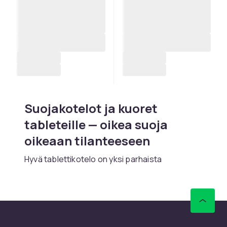
Suojakotelot ja kuoret
tableteille — oikea suoja
oikeaan tilanteeseen
Hyvä tablettikotelo on yksi parhaista
sijoituksista tabletin suojaamiseen ja käyttöiän
pidentämiseen. CDONilta löydät tablettikuoret
kaikille suosituimmille malleille —
Apple
iPad
Ministatä ja iPad Airista
Samsung
Galaxy Tab
S:iin.