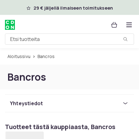
Ohita ja siirry pääsisältöön
29 € jäljellä ilmaiseen toimitukseen
Etsi tuotteita
Aloitussivu
Bancros
Bancros
Yhteystiedot
Tuotteet tästä kauppiaasta, Bancros