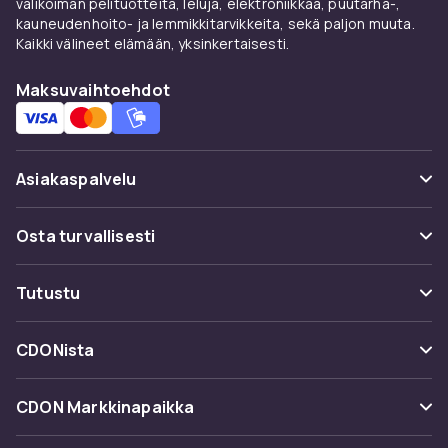
valikoiman pelituotteita, leluja, elektroniikkaa, puutarha-,
kauneudenhoito- ja lemmikkitarvikkeita, sekä paljon muuta.
Kaikki välineet elämään, yksinkertaisesti.
Maksuvaihtoehdot
Asiakaspalvelu
Usein kysyttyä (UKK)
Osta turvallisesti
Seuraa pakettia
Maksuvaihtoehdot
Tutustu
Peruuta & palauta tästä
Toimitus
Kategoriat
Ota yhteyttä
CDONista
Käyttöehdot
Tuotemerkit
Tietoa meistä
Takaisinvedot
CDON Markkinapaikka
Oppaat
Asiakasarvionnit