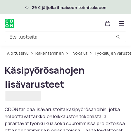
Ohita ja siirry pääsisältöön
29 € jäljellä ilmaiseen toimitukseen
Etsi tuotteita
Aloitussivu
Rakentaminen
Työkalut
Työkalujen varust
Käsipyörösahojen
lisävarusteet
CDON tarjoaa lisävarusteita käsipyörösahoihin, jotka
helpottavat tarkkojen leikkausten tekemistä ja
parantavat työnkulkua sekä suuremmissa projekteissa
että nopeammissa pienissä töissä. Täältä löydät terät,