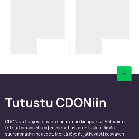
Tutustu CDONiin
CDON on Pohjoismaiden suurin markkinapaikka. Autamme
toteuttamaan niin arjen pienet askareet kuin elämän
suuremmatkin haaveet. Meiltä löydät jatkuvasti kasvavan