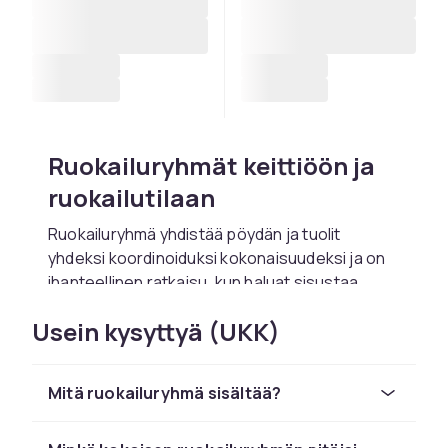
Ruokailuryhmät keittiöön ja
ruokailutilaan
Ruokailuryhmä yhdistää pöydän ja tuolit
yhdeksi koordinoiduksi kokonaisuudeksi ja on
ihanteellinen ratkaisu, kun haluat sisustaa
keittiösi tai ruokailutilasi harkitulla ja
Usein kysyttyä (UKK)
harmonisella tavalla. Kun kaikki osat on
suunniteltu sopimaan yhteen, sinun ei tarvitse
käyttää aikaa sopivien tuolien etsimiseen
Mitä ruokailuryhmä sisältää?
pöydälle. Valitset vain parhaiten tyyliisi ja tilaasi
sopivan setin ja nautit tuloksesta heti.