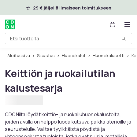
Ohita ja siirry pääsisältöön
29 € jäljellä ilmaiseen toimitukseen
Etsi tuotteita
Aloitussivu
Sisustus
Huonekalut
Huonekalusetti
K
Keittiön ja ruokailutilan
kalustesarja
CDONilta löydät keittiö- ja ruokailuhuonekalusteita,
joiden avulla on helppo luoda kutsuva paikka aterioille ja
seurustelulle. Valitse tyylikkäistä pöydistä ja
yhteensopivista tuoleista, jotka ovat puisia, metallisia