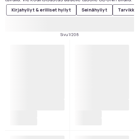
Kirjahyllyt & erilliset hyllyt
Seinähyllyt
Tarvikkee
Sivu 1/208