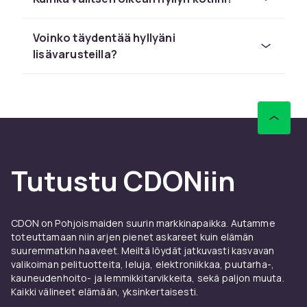
Järjestä kirjasi ja koristeesi
kirjahyllyillä
Voinko täydentää hyllyäni
lisävarusteilla?
Kirjahylly on klassinen huonekalu, jonka avulla
voit esitellä kirjakokoelmasi ja koriste-
esineitäsi tyylikkäästi. Tutustu
kirjahyllyvalikoimaamme ja luo kirjastomainen
tunnelma kotiisi.
Järjestä kotisi
Tutustu CDONiin
säilytyshyllyillä
Säilytyshyllyt sopivat erinomaisesti tavaroidesi
järjestämiseen ja säilyttämiseen siististi ja
CDON on Pohjoismaiden suurin markkinapaikka. Autamme
toteuttamaan niin arjen pienet askareet kuin elämän
järjestelmällisesti. Valitse useista eri
suuremmatkin haaveet. Meiltä löydät jatkuvasti kasvavan
kokoisista ja kokoonpanoista tarpeidesi
valikoiman pelituotteita, leluja, elektroniikkaa, puutarha-,
mukaan. Valikoimastamme löydät
kauneudenhoito- ja lemmikkitarvikkeita, sekä paljon muuta.
säilytyshyllyjä, jotka auttavat sinua pitämään
Kaikki välineet elämään, yksinkertaisesti.
kotisi siistinä ja järjestyksessä.