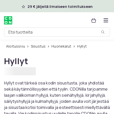
Ohita ja siirry pääsisältöön
29 € jäljellä ilmaiseen toimitukseen
Etsi tuotteita
Aloitussivu
Sisustus
Huonekalut
Hyllyt
Hyllyt
Hyllyt ovat tärkeä osa kodin sisustusta, joka yhdistää
sekä käytännöllisyyden että tyylin. CDONilla tarjoamme
laajan valikoiman hyllyjä, kuten seinähyllyjä, kirjahyllyjä,
säilytyshyllyjä ja kulmahyllyjä, joiden avulla voit järjestää
ja sisustaa kotisi toimivalla ja esteettisesti miellyttävällä
tavalla. Vie kodinsisustus uudelle tasolle CDONin avulla.