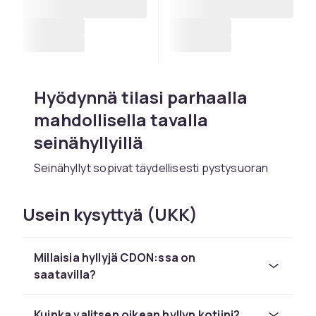
Hyödynnä tilasi parhaalla
mahdollisella tavalla
seinähyllyillä
Seinähyllyt sopivat täydellisesti pystysuoran
tilan hyödyntämiseen ja tarjoavat lisää
säilytystilaa viemättä liikaa lattiatilaa.
Usein kysyttyä (UKK)
Seinähyllyvalikoimamme on saatavilla useissa
eri tyyleissä ja materiaaleissa, joten löydät
helposti kotiisi parhaiten sopivan hyllyn. Piditpä
Millaisia hyllyjä CDON:ssa on
sitten klassisesta tai modernista tyylistä,
saatavilla?
löydät varmasti sopivan seinähyllyn jokaiseen
tilaan.
Kuinka valitsen oikean hyllyn kotiini?