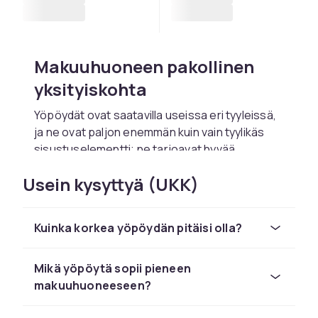
Makuuhuoneen pakollinen
yksityiskohta
Yöpöydät ovat saatavilla useissa eri tyyleissä,
ja ne ovat paljon enemmän kuin vain tyylikäs
sisustuselementti; ne tarjoavat hyvää
säilytystilaa ja voivat toimia myös sivupöytänä.
Usein kysyttyä (UKK)
Yhteensopivat yöpöydät sopivat täydellisesti
mannermallisen sängyn kummallekin puolelle,
ja seinään kiinnitettävän yöpöydän kanssa
Kuinka korkea yöpöydän pitäisi olla?
huone saa modernin tunnelman ja helpottaa
siistinä pitämistä, koska pölynimuri yltää
helposti pöydän alle.
Mikä yöpöytä sopii pieneen
makuuhuoneeseen?
Yöpöydät lapsille