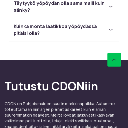
Yöpöydät sopivat luonnollisesti paitsi aikuisen
Täytyykö yöpöydän olla sama malli kuin
makuuhuoneeseen, myös lapsen
sänky?
makuuhuoneeseen, sillä niitä on saatavilla niin
monissa eri tyyleissä. Laatikot ja hyllyt sopivat
Kuinka monta laatikkoa yöpöydässä
hyvin kirjojen säilyttämiseen lukemisen jälkeen
pitäisi olla?
ja runsaasti säilytystilaa lampun asettamiseksi
pöydän päälle.
Täydennä makuuhuone
Tyhjä ja keskeneräinen makuuhuone voidaan
helposti muuttaa yöpöydällä, joka täydentää
huonetta kaikessa yksinkertaisuudessaan.
Tutustu CDONiin
Ennen kaikkea makuuhuone tuntuu
viihtyisämmältä. Yhdistä huoneen
sisustukseen puinen yöpöytä, jossa on
CDON on Pohjoismaiden suurin markkinapaikka. Autamme
yksityiskohtia, kuten maalaismaisia ​​koreja,
toteuttamaan niin arjen pienet askareet kuin elämän
saadaksesi maalaismaisemman tyylin, tai ehkä
suuremmatkin haaveet. Meiltä löydät jatkuvasti kasvavan
valikoiman pelituotteita, leluja, elektroniikkaa, puutarha-,
metallinen yöpöytä aaltoilevilla yksityiskohdilla,
kauneudenhoito- ja lemmikkitarvikkeita, sekä paljon muuta.