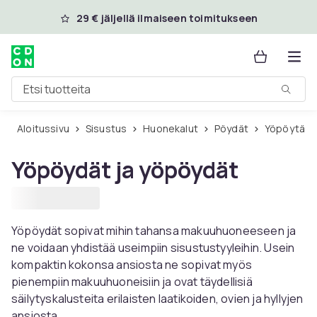
Ohita ja siirry pääsisältöön
29 € jäljellä ilmaiseen toimitukseen
Etsi tuotteita
Aloitussivu
Sisustus
Huonekalut
Pöydät
Yöpöytä
Yöpöydät ja yöpöydät
Yöpöydät sopivat mihin tahansa makuuhuoneeseen ja
ne voidaan yhdistää useimpiin sisustustyyleihin. Usein
kompaktin kokonsa ansiosta ne sopivat myös
pienempiin makuuhuoneisiin ja ovat täydellisiä
säilytyskalusteita erilaisten laatikoiden, ovien ja hyllyjen
ansiosta.