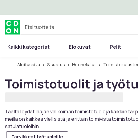
Ohita ja siirry pääsisältöön
Etsi tuotteita
Kaikki kategoriat
Elokuvat
Pelit
Aloitussivu
Sisustus
Huonekalut
Toimistokaluste
Toimistotuolit ja työtu
Täältä löydät laajan valikoiman toimistotuoleja kaikkiin tarp
meillä on kaikkea ylellisistä ja erittäin toimivista toimistot
satulatuoleihin.
Tarvikkeet työtuoleille