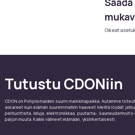
Säädä 
mukav
Oikeat asetu
vartaloon. Al
jalkasi ovat l
selkänojan ko
että alaselkä
eivätkä niin k
tarkoituksena
Tutustu CDONiin
valitsemista,
valikoimaamm
CDON on Pohjoismaiden suurin markkinapaikka. Autamme toteutt
askareet kuin elämän suuremmatkin haaveet. Meiltä löydät jatku
pelituotteita, leluja, elektroniikkaa, puutarha-, kauneudenhoito-
paljon muuta. Kaikki välineet elämään, yksinkertaisesti.