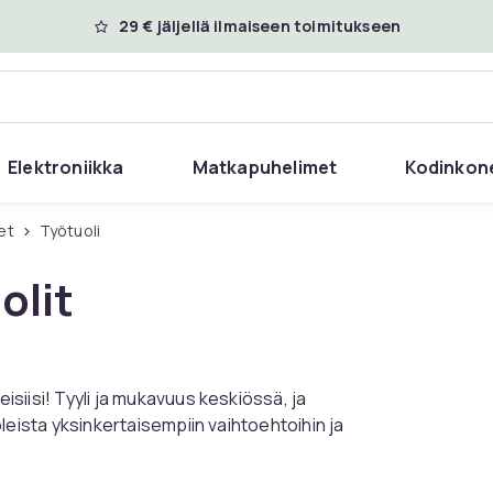
29 € jäljellä ilmaiseen toimitukseen
Elektroniikka
Matkapuhelimet
Kodinkon
et
Työtuoli
olit
eisiisi! Tyyli ja mukavuus keskiössä, ja
uoleista yksinkertaisempiin vaihtoehtoihin ja