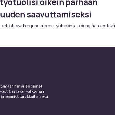
työtuolisi oikein parhaan
uuden saavuttamiseksi
kset johtavat ergonomiseen työtuoliin ja pidempään kestäv
oita säätämällä istuinkorkeus niin, että se on 90 asteen kulm
attialla. Korkealla selkänojalla varustettu tuoli tulee säätää sit
rkein kohta on suunnilleen hartioiden korkeudella ja sijoitett
si saa tukea. Käsinojien tulee olla hieman pöydän pinnan alap
orkealla, että hartiat nousevat ylös, kun lepuutat käsiäsi. Jos
 on istua tuolilla suurimman osan päivästä, harkitse tuolin
 jota voidaan säätää vartalosi mukaan. Älä missaa gamingstol
e.
amaan niin arjen pienet
vasti kasvavan valikoiman
 ja lemmikkitarvikkeita, sekä