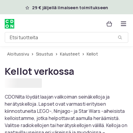
Ohita ja siirry pääsisältöön
29 € jäljellä ilmaiseen toimitukseen
Etsi tuotteita
Aloitussivu
Sisustus
Kalusteet
Kellot
Kellot verkossa
CDONilta löydät laajan valikoiman seinäkelloja ja
herätyskelloja. Lapset ovat varmasti erityisen
kiinnostuneita LEGO-, Ninjago- ja Star Wars -aiheisista
kelloistamme, jotka helpottavat aamulla heräämistä.
Valitse radiokellojen tai herätyskellojen välillä. Kelloja on
saatavilla useissa eri väreissä ja muodoissa –