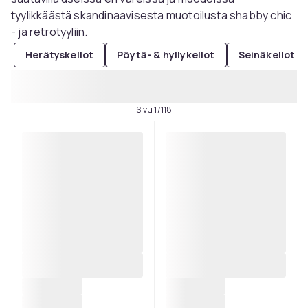
tyylikkäästä skandinaavisesta muotoilusta shabby chic
- ja retrotyyliin.
Herätyskellot
Pöytä- & hyllykellot
Seinäkellot
Sivu 1/118