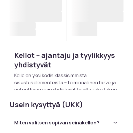
Kellot – ajantaju ja tyylikkyys
yhdistyvät
Kello on yksi kodin klassisimmista
sisustuselementeistä – toiminnallinen tarve ja
esteettinen arvo yhdistyvät tavalla, joka tekee
kellosta erityisen. CDON:n laajasta
Usein kysyttyä (UKK)
kellovalikoimasta löydät kaiken pöytäkelloista
ja seinäkelloista lattiakelloihin ja koristeellisiin
ajastimiin. Olitpa etsimässä minimalistista
Miten valitsen sopivan seinäkellon?
modernia kelloa, perinteistä analogista mallia
tai selkeää digitaalikelloa, löydät sen meiltä.