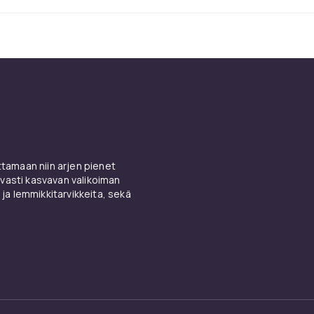
asetteluun.
svien ja muovikukkien edut
on useita käytännöllisiä etuja verrattuna oikeisiin. Ne eivät 
daan sijoittaa kaikkialle kodissa riippumatta valo-olosuhteist
lisiä siitepölylle herkille ja kestävät pitkään lakastumatta tai
 väriä ja muotoaan. CDON:lta löydät tekokasveja ja muoviku
issä, koissa ja hintaluokissa.
amaan niin arjen pienet
vasti kasvavan valikoiman
 ja lemmikkitarvikkeita, sekä