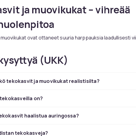
svit ja muovikukat – vihreää
huolenpitoa
 muovikukat ovat ottaneet suuria harppauksia laadullisesti v
rnit tekokasvit näyttävät ja tuntuvat lähes aidoilta, eivätkä 
ngonvaloa tai minkäänlaista hoitoa. Ne sopivat täydellisesti s
kysyttyä (UKK)
hreän ja elävän kodin, mutta ei ole aikaa, tilaa tai edellytyksiä 
ON:lta löydät laajan valikoiman korkealaatuisia tekokasveja ja
ö tekokasvit ja muovikukat realistisilta?
on saatavissa lukemattomissa muunnelmissa – sukulenteista
uniissa ruukuissa orkideoihin, tulppaaneihin, ruusuihin ja eks
ukkiin. On myös tekoja vihreitä kasveja kuten monstera, pal
 tekokasveilla on?
 Korkealaatuiset tekokasvit silkkikukista lateksikasveihin näy
. Valitse UV-suojatuilla materiaaleilla valmistettuja tuotteita, 
ekokasvit haalistua auringossa?
urinkoiseen ikkunaan.
svisi kauniisiin
maljakoihin ja pöytäkoristeisiin
harkittuun ja
distan tekokasveja?