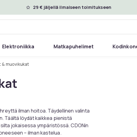
29 € jäljellä ilmaiseen toimitukseen
Elektroniikka
Matkapuhelimet
Kodinkon
it & muovikukat
kat
hreyttä ilman hoitoa. Täydellinen valinta
en. Täältä löydät kaikkea pienistä
lisilta jokaisessa ympäristössä. CDONin
uoneeseen – ilman kastelua.