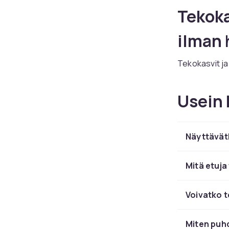
Tekoka
ilman 
Tekokasvit ja
vuosina. Mode
kastelua, auri
Usein 
joka haluaa vi
kasveille. CD
muovikukkia.
Näyttävätk
Tekokasveja 
kaktuksista ka
trooppisiin k
Mitä etuja
ja saniainen.
lähes aidoilta
Voivatko t
sijoitetaan a
Sijoita tekoka
Miten puh