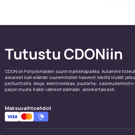
realistiseen 
Tekoka
Tekokasveilla 
hoitoa, ne voi
allergiystäväl
Tutustu CDONiin
menettämättä
kaikissa tyyle
CDON on Pohjoismaiden suurin markkinapaikka. Autamme toteutt
askareet kuin elämän suuremmatkin haaveet. Meiltä löydät jatku
pelituotteita, leluja, elektroniikkaa, puutarha-, kauneudenhoito-
paljon muuta. Kaikki välineet elämään, yksinkertaisesti.
Maksuvaihtoehdot