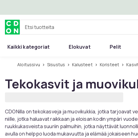
Ohita ja siirry pääsisältöön
Etsi tuotteita
Kaikki kategoriat
Elokuvat
Pelit
Aloitussivu
Sisustus
Kalusteet
Koristeet
Kasv
Tekokasvit ja muoviku
CDONilla on tekokasveja ja muovikukkia, jotka tarjoavat ve
niille, jotka haluavat raikkaan ja eloisan kodin ympäri vuod
ruukkukasveista suuriin palmuihin, jotka näyttävät luonnol
avulla on helppo luoda mukavuutta ja elämää jokaiseen h