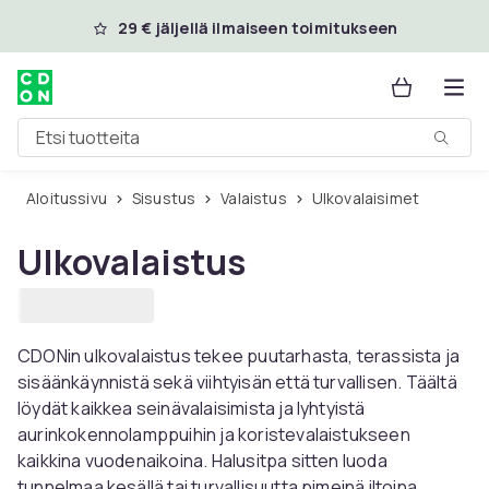
Ohita ja siirry pääsisältöön
29 € jäljellä ilmaiseen toimitukseen
Etsi tuotteita
Aloitussivu
Sisustus
Valaistus
Ulkovalaisimet
Ulkovalaistus
CDONin ulkovalaistus tekee puutarhasta, terassista ja
sisäänkäynnistä sekä viihtyisän että turvallisen. Täältä
löydät kaikkea seinävalaisimista ja lyhtyistä
aurinkokennolamppuihin ja koristevalaistukseen
kaikkina vuodenaikoina. Halusitpa sitten luoda
tunnelmaa kesällä tai turvallisuutta pimeinä iltoina,