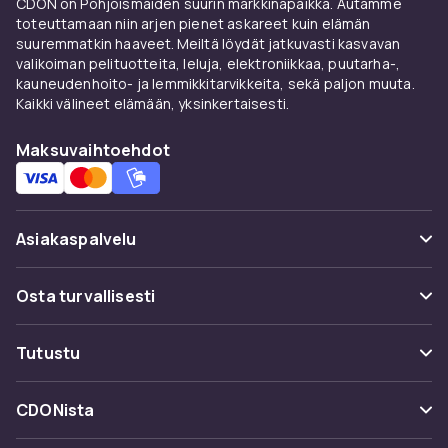
CDON on Pohjoismaiden suurin markkinapaikka. Autamme
toteuttamaan niin arjen pienet askareet kuin elämän
suuremmatkin haaveet. Meiltä löydät jatkuvasti kasvavan
valikoiman pelituotteita, leluja, elektroniikkaa, puutarha-,
kauneudenhoito- ja lemmikkitarvikkeita, sekä paljon muuta.
Kaikki välineet elämään, yksinkertaisesti.
Maksuvaihtoehdot
Asiakaspalvelu
Usein kysyttyä (UKK)
Osta turvallisesti
Seuraa pakettia
Maksuvaihtoehdot
Tutustu
Peruuta & palauta tästä
Toimitus
Kategoriat
Ota yhteyttä
CDONista
Käyttöehdot
Tuotemerkit