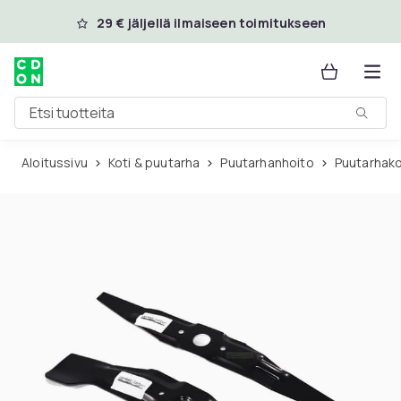
Ohita ja siirry pääsisältöön
29 € jäljellä ilmaiseen toimitukseen
Etsi tuotteita
Aloitussivu
Koti & puutarha
Puutarhanhoito
Puutarhak