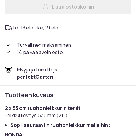
Lisää ostoskoriin
Lisää 2 x 53 CM ruohonleikk
To, 13 elo - ke, 19 elo
Turvallinen maksaminen
14 päivää avoin osto
Myyjä ja toimittaja
perfektGarten
Tuotteen kuvaus
2 x 53 cm ruohonleikkurin terät
Leikkuuleveys 530 mm (21")
Sopii seuraaviin ruohonleikkurimalleihin:
HONDA: