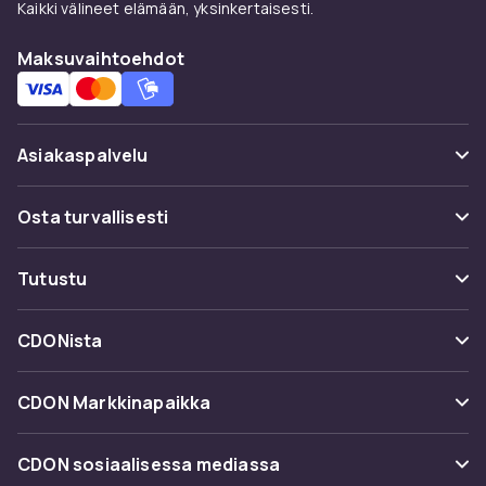
Kaikki välineet elämään, yksinkertaisesti.
Maksuvaihtoehdot
Asiakaspalvelu
Usein kysyttyä (UKK)
Osta turvallisesti
Seuraa pakettia
Maksuvaihtoehdot
Tutustu
Peruuta & palauta tästä
Toimitus
Kategoriat
Ota yhteyttä
CDONista
Käyttöehdot
Tuotemerkit
Tietoa meistä
Takaisinvedot
CDON Markkinapaikka
Oppaat
Asiakasarvionnit
Merchant Help Center
CDON sosiaalisessa mediassa
Työskentele kanssamme