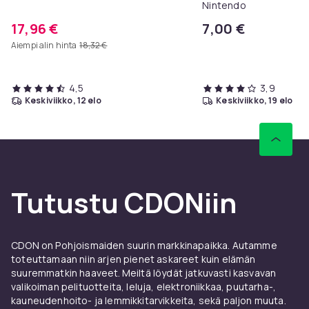
Nintendo
17,96 €
7,00 €
Aiempi alin hinta
18,32 €
4,5
3,9
keskiviikko, 12 elo
keskiviikko, 19 elo
Tutustu CDONiin
CDON on Pohjoismaiden suurin markkinapaikka. Autamme
toteuttamaan niin arjen pienet askareet kuin elämän
suuremmatkin haaveet. Meiltä löydät jatkuvasti kasvavan
valikoiman pelituotteita, leluja, elektroniikkaa, puutarha-,
kauneudenhoito- ja lemmikkitarvikkeita, sekä paljon muuta.