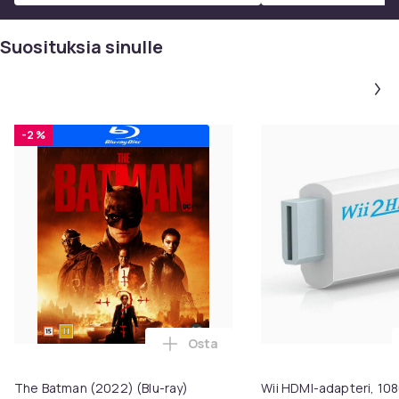
SKU: 12534
Suosituksia sinulle
LISÄMATERIAALI:
Katso elokuvan takakansi!
Resoluutio
4K Ultra HD/Full HD
-2 %
Akkukesto (minuuttia)
109
Formaatti
4K Ultra HD
Suositusikä (min)
16
Tuotenro
20574633-2b91-5602-a80c-ac132fcf4f1a
Osta
Tuoteturvallisuustiedot
Lisää The Batman (2022) (Blu-ra
The Batman (2022) (Blu-ray)
Wii HDMI-adapteri, 108