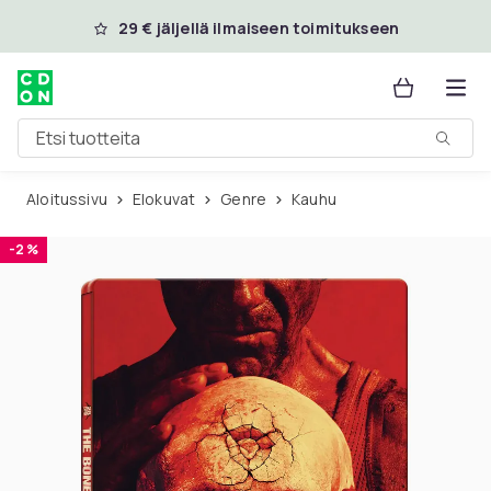
Ohita ja siirry pääsisältöön
29 € jäljellä ilmaiseen toimitukseen
Etsi tuotteita
Aloitussivu
Elokuvat
Genre
Kauhu
-2 %