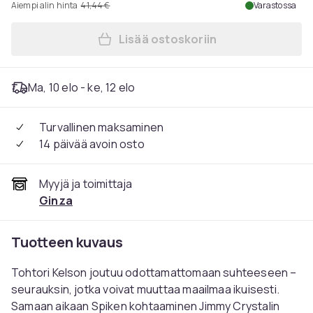
Aiempi alin hinta
41,44 €
Varastossa
Lisää ostoskoriin
Lisää 28 Years Later: The B
Ma, 10 elo - ke, 12 elo
Turvallinen maksaminen
14 päivää avoin osto
Myyjä ja toimittaja
Ginza
Tuotteen kuvaus
Tohtori Kelson joutuu odottamattomaan suhteeseen –
seurauksin, jotka voivat muuttaa maailmaa ikuisesti.
Samaan aikaan Spiken kohtaaminen Jimmy Crystalin