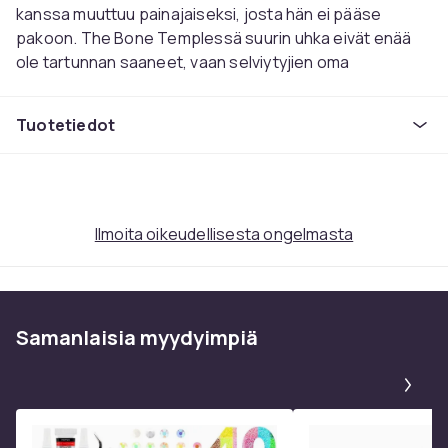
kanssa muuttuu painajaiseksi, josta hän ei pääse
pakoon. The Bone Templessä suurin uhka eivät enää
ole tartunnan saaneet, vaan selviytyjien oma
epäinhimillisyys – raaempi ja arvaamattomampi kuin
mikään virus.
Tuotetiedot
NÄYTTELIJÄT:
Ralph Fiennes
Jack O'Connell
Alfie Williams
Ilmoita oikeudellisesta ongelmasta
Connor Newall
Maura Bird
Erin Kellyman
Ghazi Al Ruffai
Samanlaisia ​​myydyimpiä
Emma LAird
Pa
MUUTA:
Mediatyyppi: 4K UHD + Blu-ray
Julkaisu: Limited Steelbook