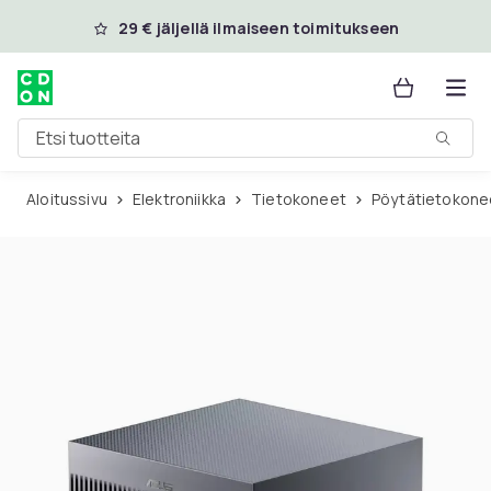
Ohita ja siirry pääsisältöön
29 € jäljellä ilmaiseen toimitukseen
Etsi tuotteita
Aloitussivu
Elektroniikka
Tietokoneet
Pöytätietokone