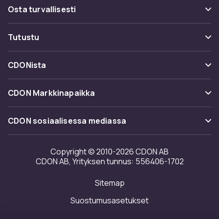
Usein kysyttyä (UKK)
Osta turvallisesti
Seuraa pakettia
Maksuvaihtoehdot
Tutustu
Peruuta & palauta tästä
Toimitus
Kategoriat
Ota yhteyttä
CDONista
Käyttöehdot
Tuotemerkit
Tietoa meistä
Takaisinvedot
CDON Markkinapaikka
Oppaat
Asiakasarvionnit
Merchant Help Center
CDON sosiaalisessa mediassa
Työskentele kanssamme
Investor relations
Copyright © 2010-2026 CDON AB
CDON AB, Yrityksen tunnus: 556406-1702
Saavutettavuusseloste
Sitemap
Avoimuusraportti
Suostumusasetukset