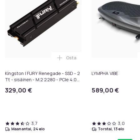
Osta
Lisää Kingston | FURY Renegade -
Kingston | FURY Renegade - SSD - 2
LYMPHA VIBE
Tt - sisäinen - M.2 2280 - PCIe 4.0
x4 (NVMe) | Integreret-
329,00 €
589,00 €
jäähdytyselementti
3,7
3,0
maanantai, 24 elo
torstai, 13 elo