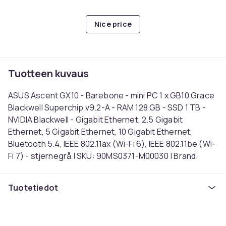
Nice price
Tuotteen kuvaus
ASUS Ascent GX10 - Barebone - mini PC 1 x GB10 Grace
Blackwell Superchip v9.2-A - RAM 128 GB - SSD 1 TB -
NVIDIA Blackwell - Gigabit Ethernet, 2.5 Gigabit
Ethernet, 5 Gigabit Ethernet, 10 Gigabit Ethernet,
Bluetooth 5.4, IEEE 802.11ax (Wi-Fi 6), IEEE 802.11be (Wi-
Fi 7) - stjernegrå | SKU: 90MS0371-M00030 | Brand:
ASUS | EAN: 4711636204439
Tuotetiedot
Väri
Harmaa
Käyttöjärjestelmä