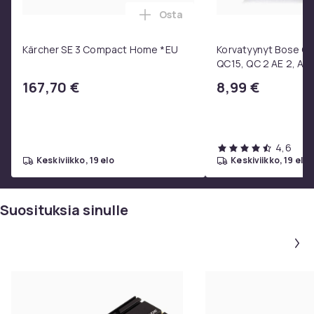
Osta
Lisää Kärcher SE 3 Compact H
Kärcher SE 3 Compact Home *EU
Korvatyynyt Bose QC3
QC15, QC 2 AE 2, AE 
SoundTrue, SoundLin
167,70 €
8,99 €
4,6
keskiviikko, 19 elo
keskiviikko, 19 elo
Suosituksia sinulle