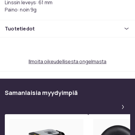
Linssin leveys: 61 mm
Paino: noin 9g
Nenä: 14mm
Materiaali: PC
Tuotetiedot
UV400 suoja.
Tuotenro
411de699-6f64-41c5-9dac-b05f7e86e195
Ilmoita oikeudellisesta ongelmasta
Tuoteturvallisuustiedot
Samanlaisia ​​myydyimpiä
Pa