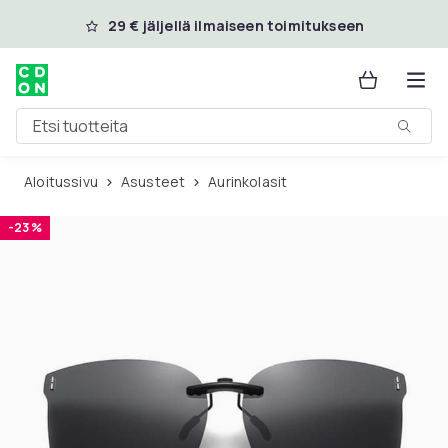
Ohita ja siirry pääsisältöön
29 € jäljellä ilmaiseen toimitukseen
Etsi tuotteita
Aloitussivu
Asusteet
Aurinkolasit
-23 %