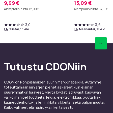
9,99 €
13,09 €
Aiempi alin hinta
12,99 €
Aiempi alin hinta
13,19 €
3,0
3,6
tiistai, 18 elo
maanantai, 17 elo
Tutustu CDONiin
CDON on Pohjoismaiden suurin markkinapaikka. Autamme
toteuttamaan niin arjen pienet askareet kuin elämän
suuremmatkin haaveet. Meiltä löydät jatkuvasti kasvavan
valikoiman pelituotteita, leluja, elektroniikkaa, puutarha-,
kauneudenhoito- ja lemmikkitarvikkeita, sekä paljon muuta.
Kaikki välineet elämään, yksinkertaisesti.