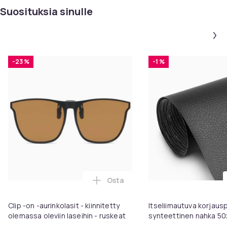
Suosituksia sinulle
-23 %
-1 %
Osta
Lisää Clip -on -aurinkolasit - kii
Clip -on -aurinkolasit - kiinnitetty
Itseliimautuva korjaus
olemassa oleviin laseihin - ruskeat
synteettinen nahka 50