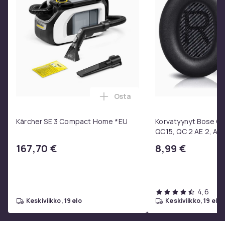
Osta
Lisää Kärcher SE 3 Compact H
Kärcher SE 3 Compact Home *EU
Korvatyynyt Bose QC3
QC15, QC 2 AE 2, AE 
SoundTrue, SoundLin
167,70 €
8,99 €
4,6
keskiviikko, 19 elo
keskiviikko, 19 elo