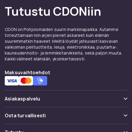
Tutustu CDONiin
CDON on Pohjoismaiden suurin markkinapaikka. Autamme
toteuttamaan niin arjen pienet askareet kuin elämän
suuremmatkin haaveet. Meiltä löydät jatkuvasti kasvavan
valikoiman pelituotteita, leluja, elektroniikkaa, puutarha-,
kauneudenhoito- ja lemmikkitarvikkeita, sekä paljon muuta.
Kaikki välineet elämään, yksinkertaisesti.
Maksuvaihtoehdot
Asiakaspalvelu
Usein kysyttyä (UKK)
Osta turvallisesti
Seuraa pakettia
Maksuvaihtoehdot