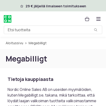
Ohita ja siirry pääsisältöön
29 € jäljellä ilmaiseen toimitukseen
Etsi tuotteita
Aloitussivu
Megabilligt
Megabilligt
Tietoja kauppiaasta
Nordic Online Sales AB on useiden myymälöiden,
kuten Megabilligt.se, takana, mikä tarkoittaa, että
löydät laajan valikoiman tuotteita valikoimastamme