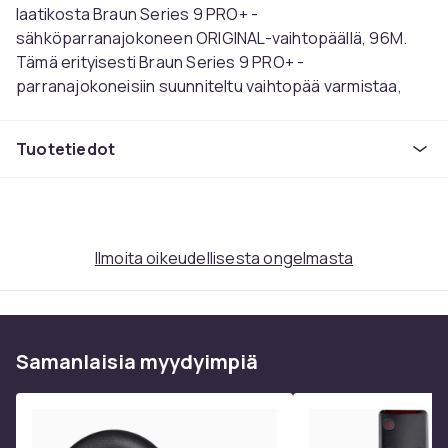
laatikosta Braun Series 9 PRO+ -
sähköparranajokoneen ORIGINAL-vaihtopäällä, 96M.
Tämä erityisesti Braun Series 9 PRO+ -
parranajokoneisiin suunniteltu vaihtopää varmistaa,
että hoitorutiinisi pysyy tehokkaana ja mukavana.
Tiesitkö, että keskimääräinen Braun parranajokone
Tuotetiedot
leikkaa vaikuttavan 6 miljoonaa karvaa 18 kuukauden
välein? Se on paljon karvoja, ja ajan mittaan
parhaimmatkin parranajopäät voivat kulua. Tämä
asteittainen kuluminen voi johtaa vähemmän tiiviiseen ja
mukavaan parranajoon, minkä vuoksi Braun suosittelee
Ilmoita oikeudellisesta ongelmasta
vaihtamaan parranajokoneen kalvon ja leikkuupalan 18
kuukauden välein. Näin voit palauttaa parranajokoneesi
huipputehon ja varmistaa, että jokainen parranajo on
yhtä tehokas kuin ensimmäinenkin.
Samanlaisia ​​myydyimpiä
Braun Series 9 PRO+ -vaihtopää on suunniteltu tarkasti,
jotta se sopii saumattomasti nykyiseen
parranajokoneeseesi. Tämä ORIGINAL-vaihtopää on
valmistettu säilyttämään Braun:n tunnetut korkeat