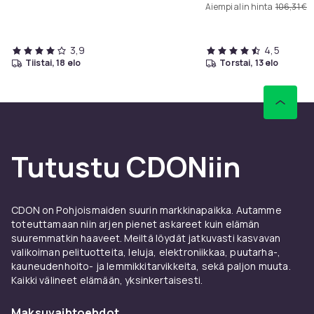
Aiempi alin hinta
106,31 €
3,9
4,5
tiistai, 18 elo
torstai, 13 elo
Tutustu CDONiin
CDON on Pohjoismaiden suurin markkinapaikka. Autamme
toteuttamaan niin arjen pienet askareet kuin elämän
suuremmatkin haaveet. Meiltä löydät jatkuvasti kasvavan
valikoiman pelituotteita, leluja, elektroniikkaa, puutarha-,
kauneudenhoito- ja lemmikkitarvikkeita, sekä paljon muuta.
Kaikki välineet elämään, yksinkertaisesti.
Maksuvaihtoehdot