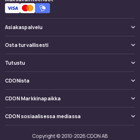
Asiakaspalvelu
Usein kysyttyä (UKK)
Osta turvallisesti
Seuraa pakettia
Maksuvaihtoehdot
Tutustu
Peruuta & palauta tästä
Toimitus
Kategoriat
Ota yhteyttä
CDONista
Käyttöehdot
Tuotemerkit
Tietoa meistä
Takaisinvedot
CDON Markkinapaikka
Oppaat
Asiakasarvionnit
Merchant Help Center
CDON sosiaalisessa mediassa
Työskentele kanssamme
Investor relations
Copyright © 2010-2026 CDON AB