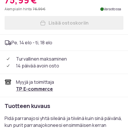
75,99 €
Aiempi alin hinta
76,99 €
Varastossa
Lisää ostoskoriin
Lisää Braun Series 9 PRO+ 
Pe, 14 elo - ti, 18 elo
Turvallinen maksaminen
14 päivää avoin osto
Myyjä ja toimittaja
TP E-commerce
Tuotteen kuvaus
Pidä parranajosi yhtä sileänä ja tiiviinä kuin sinä päivänä,
kun purit parranajokoneesi ensimmäisen kerran