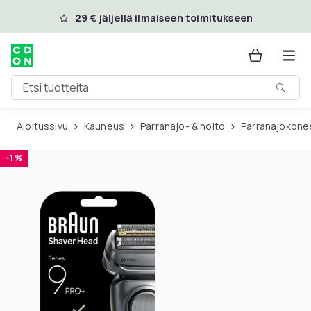
Ohita ja siirry pääsisältöön
29 € jäljellä ilmaiseen toimitukseen
Etsi tuotteita
Aloitussivu
Kauneus
Parranajo- & hoito
Parranajokone
-1 %