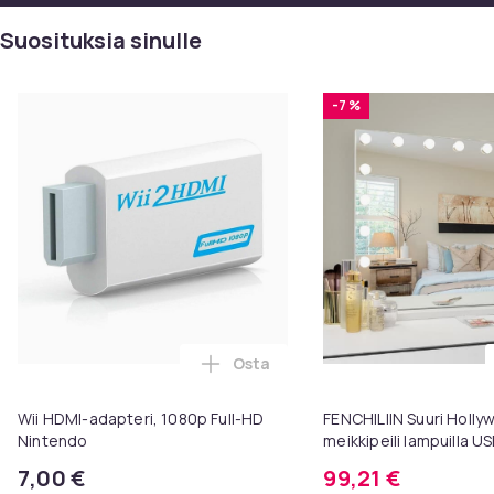
PRO+ -sähköparranajokoneen ORIGINAL-vaihtopäällä,
96M, ja nauti itsevarmuudesta, joka liittyy täydellisesti
Suosituksia sinulle
hoidettuun ulkonäköön.
Tämä teksti on käännetty automaattisesti, virheitä voi
-7 %
esiintyä.
Väri
Musta, Ruostumaton teräs
Tuotenro
473b1e0f-070a-5f87-92c2-5ce599a65676
Tuoteturvallisuustiedot
Osta
Lisää Wii HDMI-adapteri, 1080p F
Wii HDMI-adapteri, 1080p Full-HD
FENCHILIIN Suuri Holl
Nintendo
meikkipeili lampuilla U
seinäteline valkoinen 
7,00 €
99,21 €