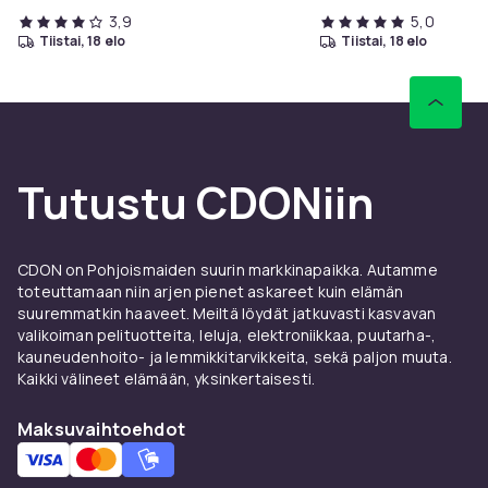
3,9
5,0
tiistai, 18 elo
tiistai, 18 elo
Tutustu CDONiin
CDON on Pohjoismaiden suurin markkinapaikka. Autamme
toteuttamaan niin arjen pienet askareet kuin elämän
suuremmatkin haaveet. Meiltä löydät jatkuvasti kasvavan
valikoiman pelituotteita, leluja, elektroniikkaa, puutarha-,
kauneudenhoito- ja lemmikkitarvikkeita, sekä paljon muuta.
Kaikki välineet elämään, yksinkertaisesti.
Maksuvaihtoehdot