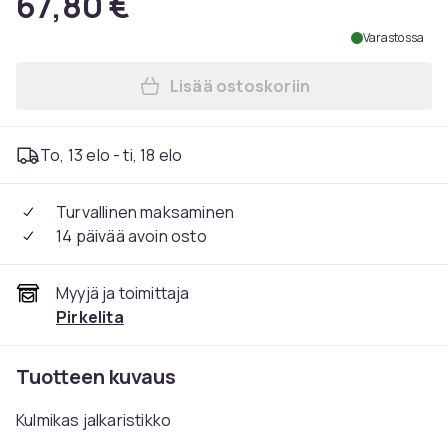
67,80 €
Varastossa
Lisää ostoskoriin
Lisää Chrome-värinen metall
To, 13 elo - ti, 18 elo
Turvallinen maksaminen
14 päivää avoin osto
Myyjä ja toimittaja
Pirkelita
Tuotteen kuvaus
Kulmikas jalkaristikko