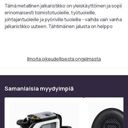
Tämä metallinen jalkaristikko on yleiskäyttöinen ja sopii
erinomaisesti toimistotuoleille, työtuoleille,
johtajantuoleille ja pyöriville tuoleille - vaihda vain vanha
jalkaristikko uuteen. Tähtimäinen jalusta on helppo
koota ja se takaa tukevan asennon. Jalkaristikossa on
50 mm kaasujousen kiinnitys, ja siihen voidaan käyttää
11 mm tapilla varustettuja pyöriä tai liukunastoja.
Ilmoita oikeudellisesta ongelmasta
Noin-mitat:
Kokonaiskorkeus: 12 cm
Kokonaisleveys: 60 cm
Kokonaispituus: 60 cm
Samanlaisia ​​myydyimpiä
Kaasujousen kiinnityksen halkaisija: 50 mm
Pyörän kiinnitys: 11 x 22 mm
Paino: 2 kg
Sopii seuraaviin toimistotuoleihin:
Edison