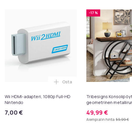
-17 %
Osta
Lisää Wii HDMI-adapteri, 1080p F
Wii HDMI-adapteri, 1080p Full-HD
Tribesigns Konsolipöyt
Nintendo
geometrinen metallirun
x 81 cm, eteispöytä, s
7,00 €
49,99 €
sohvapöytä
Aiempi alin hinta
59,99 €