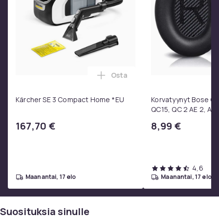
Sotira
Layton Echtleder
Fynn
Korba
Bürostuhl Zwolle
Bürostuhl Breda
Kolumbus
Osta
Lisää Kärcher SE 3 Compact H
Bürostuhl Burnley
Batley
Kärcher SE 3 Compact Home *EU
Korvatyynyt Bose QC3
Barnes
QC15, QC 2 AE 2, AE 
Barton
SoundTrue, SoundLin
167,70 €
8,99 €
Tuotenro
54fa1204-eec1-5807-b50d-af273db4683b
4,6
Tuoteturvallisuustiedot
maanantai, 17 elo
maanantai, 17 elo
Suosituksia sinulle