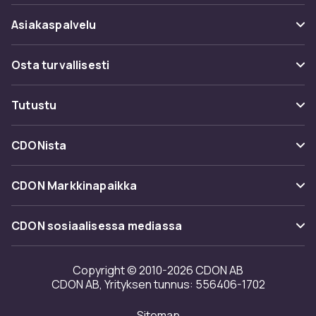
Asiakaspalvelu
Usein kysyttyä (UKK)
Osta turvallisesti
Seuraa pakettia
Maksuvaihtoehdot
Tutustu
Peruuta & palauta tästä
Toimitus
Kategoriat
Ota yhteyttä
CDONista
Käyttöehdot
Tuotemerkit
Tietoa meistä
Takaisinvedot
CDON Markkinapaikka
Oppaat
Asiakasarvionnit
Merchant Help Center
CDON sosiaalisessa mediassa
Työskentele kanssamme
Investor relations
Copyright © 2010-2026 CDON AB
CDON AB, Yrityksen tunnus: 556406-1702
Saavutettavuusseloste
Sitemap