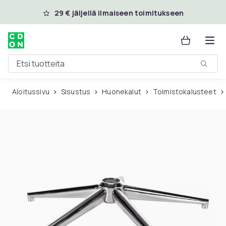
Ohita ja siirry pääsisältöön
29 € jäljellä ilmaiseen toimitukseen
Etsi tuotteita
Aloitussivu
Sisustus
Huonekalut
Toimistokalusteet