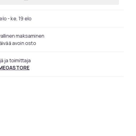
Lisää Dahle PaperSAFE® 140 - ristiin
elo - ke, 19 elo
vallinen maksaminen
äivää avoin osto
ä ja toimittaja
 MEGASTORE