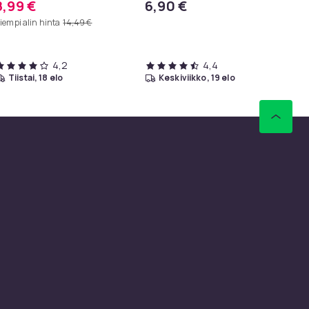
8,99 €
6,90 €
9
nappar kit
va
iempi alin hinta
14,49 €
Aie
4,2
4,4
tiistai, 18 elo
keskiviikko, 19 elo