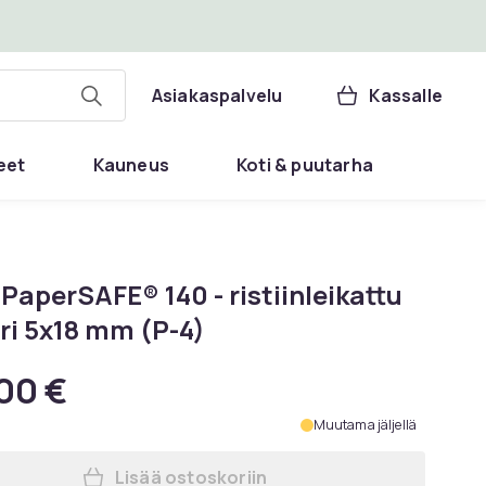
Asiakaspalvelu
Kassalle
eet
Kauneus
Koti & puutarha
PaperSAFE® 140 - ristiinleikattu
ri 5x18 mm (P-4)
00 €
Muutama jäljellä
Lisää ostoskoriin