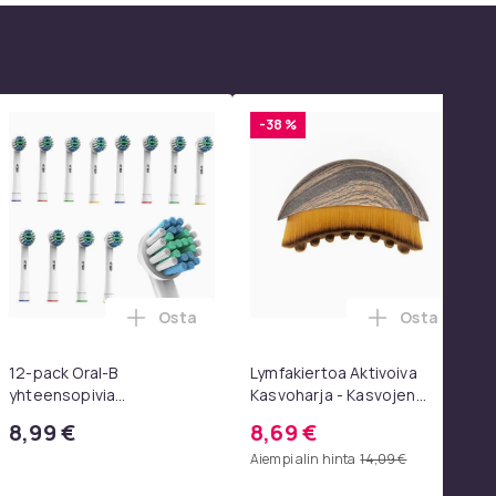
-38 %
Osta
Osta
oskoriin
toskoriin
HDMI-adapteri, 1080p Full-HD Nintendo ostoskoriin
Lisää 12-pack Oral-B yhteensopivia hamm
Lisää Lymfa
12-pack Oral-B
Lymfakiertoa Aktivoiva
yhteensopivia
Kasvoharja - Kasvojen
hammasharjanpäitä
Hoitoharja Ilman Kantta,
8,99 €
8,69 €
Kasvohierontaan ja
Aiempi alin hinta
14,09 €
Lymfaterapiaan