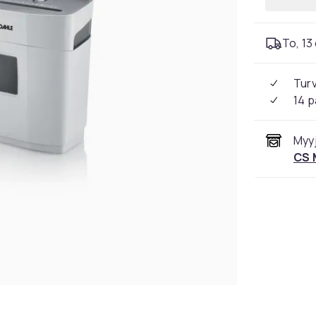
To, 13 
Tur
14 p
Myyj
CS