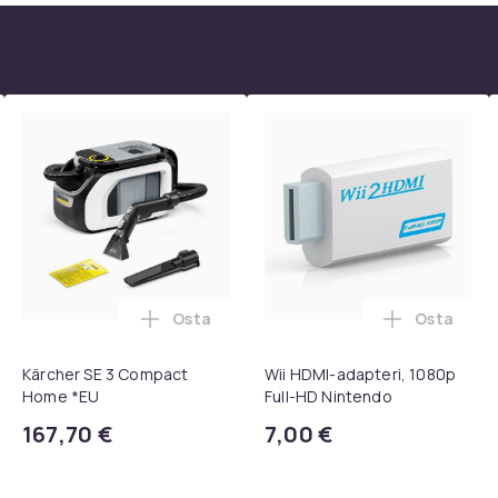
Osta
Osta
, QC15, QC 2 AE 2, AE 2i, AE 2w, SoundTrue, SoundLink Black ost
eiskaukosäädin Samsung Smart TV:lle ostoskoriin
Lisää Kärcher SE 3 Compact Home *EU os
Lisää Wii 
Kärcher SE 3 Compact
Wii HDMI-adapteri, 1080p
Home *EU
Full-HD Nintendo
167,70 €
7,00 €