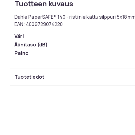
Tuotteen kuvaus
Dahle PaperSAFE® 140 - ristiinleikattu silppuri 5x18 mm
EAN: 4009729074220
Väri
Äänitaso (dB)
Paino
Tuotenro
Tuoteturvallisuustiedot
Tuotetiedot