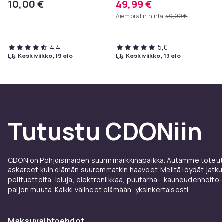
10,00 €
49,99 €
cm, eteispöytä, sivupöytä,
Aiempi alin hinta
59,99 €
sohvapöytä
4,4
5,0
keskiviikko, 19 elo
keskiviikko, 19 elo
Tutustu CDONiin
CDON on Pohjoismaiden suurin markkinapaikka. Autamme toteutt
askareet kuin elämän suuremmatkin haaveet. Meiltä löydät jatku
pelituotteita, leluja, elektroniikkaa, puutarha-, kauneudenhoito-
paljon muuta. Kaikki välineet elämään, yksinkertaisesti.
Maksuvaihtoehdot