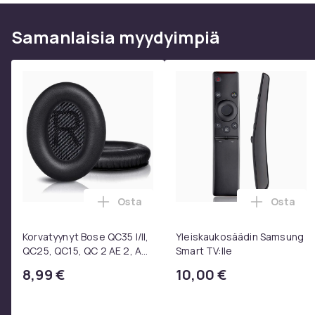
Samanlaisia ​​myydyimpiä
Osta
Osta
Lisää Korvatyynyt Bose QC35 I/II, QC25
Lisää Yl
Korvatyynyt Bose QC35 I/II,
Yleiskaukosäädin Samsung
QC25, QC15, QC 2 AE 2, AE
Smart TV:lle
2i, AE 2w, SoundTrue,
8,99 €
10,00 €
SoundLink Black