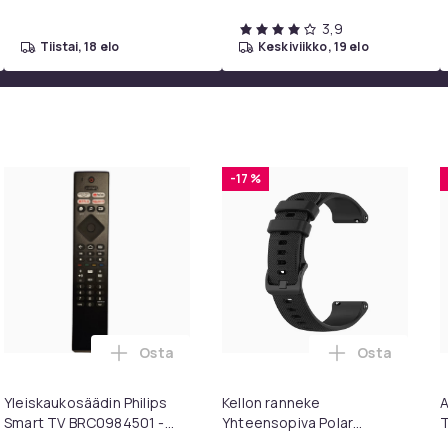
3,9
tiistai, 18 elo
keskiviikko, 19 elo
-17 %
Osta
Osta
toskoriin
esigns Konsolipöytä, 4 tasoa, geometrinen metallirunko, 100 x 
Lisää Yleiskaukosäädin Philips Smart TV BR
Lisää Kellon
Yleiskaukosäädin Philips
Kellon ranneke
A
Smart TV BRC0984501 -
Yhteensopiva Polar
T
televisioille
Ignite/Unite Siliconin
p