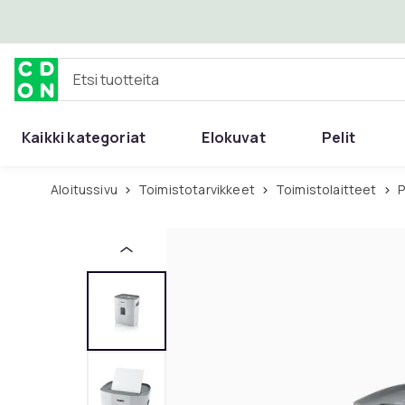
Ohita ja siirry pääsisältöön
Etsi tuotteita
Kaikki kategoriat
Elokuvat
Pelit
Aloitussivu
Toimistotarvikkeet
Toimistolaitteet