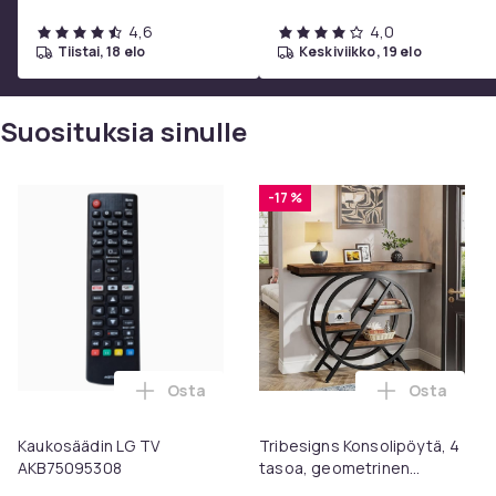
4,6
4,0
tiistai, 18 elo
keskiviikko, 19 elo
Suosituksia sinulle
-17 %
Osta
Osta
Lisää Kaukosäädin LG TV AKB75095308 os
Lisää Trib
Kaukosäädin LG TV
Tribesigns Konsolipöytä, 4
AKB75095308
tasoa, geometrinen
metallirunko, 100 x 30 x 81