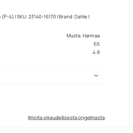
 (P-4) | SKU: 23140-16170 | Brand: Dahle |
Musta, Harmaa
65
4.8
1a3e3379-d5a6-4ed9-ae2f-411cf07474e2
Ilmoita oikeudellisesta ongelmasta