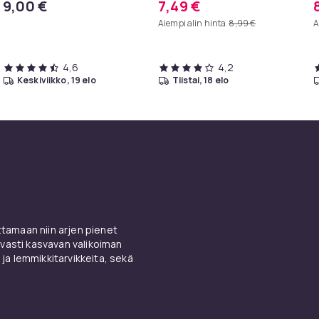
9,00 €
7,49 €
kanssa Black
k
Aiempi alin hinta
8,99 €
A
4,6
4,2
keskiviikko, 19 elo
tiistai, 18 elo
amaan niin arjen pienet
vasti kasvavan valikoiman
 ja lemmikkitarvikkeita, sekä