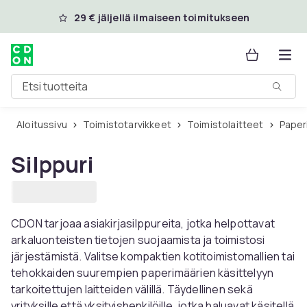
Ohita ja siirry pääsisältöön
29 € jäljellä ilmaiseen toimitukseen
Etsi tuotteita
Aloitussivu
Toimistotarvikkeet
Toimistolaitteet
Paper
Silppuri
CDON tarjoaa asiakirjasilppureita, jotka helpottavat
arkaluonteisten tietojen suojaamista ja toimistosi
järjestämistä. Valitse kompaktien kotitoimistomallien tai
tehokkaiden suurempien paperimäärien käsittelyyn
tarkoitettujen laitteiden välillä. Täydellinen sekä
yrityksille että yksityishenkilöille, jotka haluavat käsitellä