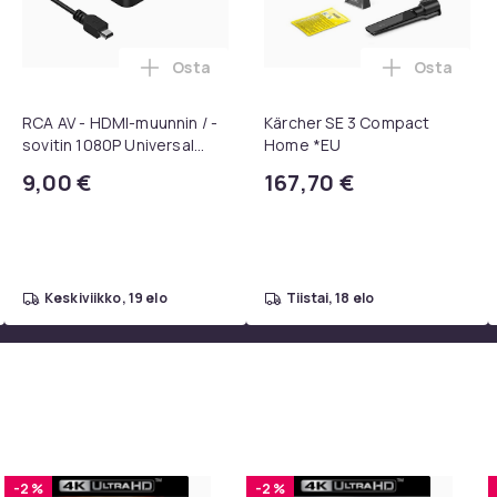
Osta
Osta
, QC15, QC 2 AE 2, AE 2i, AE 2w, SoundTrue, SoundLink Black ost
kpl pyöriviä grillikoreja - Paras grillikori ikinä, pyöreä ruostu
Lisää RCA AV - HDMI-muunnin / -sovitin 
Lisää Kär
RCA AV - HDMI-muunnin / -
Kärcher SE 3 Compact
sovitin 1080P Universal
Home *EU
Musta
9,00 €
167,70 €
keskiviikko, 19 elo
tiistai, 18 elo
-2 %
-2 %