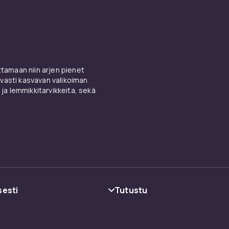
amaan niin arjen pienet
vasti kasvavan valikoiman
 ja lemmikkitarvikkeita, sekä
sesti
Tutustu
oehdot
Kategoriat
Tuotemerkit