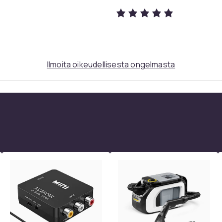
Ilmoita oikeudellisesta ongelmasta
4K Ultra HD
3020ce8d-26ac-58e9-9b4d-63067e55c453