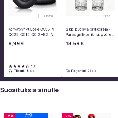
Osta
Osta
Lisää Korvatyynyt Bose QC35 I/II, QC25
Lisää 2 
Korvatyynyt Bose QC35 I/II,
2 kpl pyöriviä grillikoreja -
QC25, QC15, QC 2 AE 2, AE
Paras grillikori ikinä, pyöreä
2i, AE 2w, SoundTrue,
ruostumattomasta
8,99 €
18,69 €
SoundLink Black
teräksestä valmistettu
grilliverkko
4,6
tiistai, 18 elo
perjantai, 21 elo
Suosituksia sinulle
-2 %
-2 %