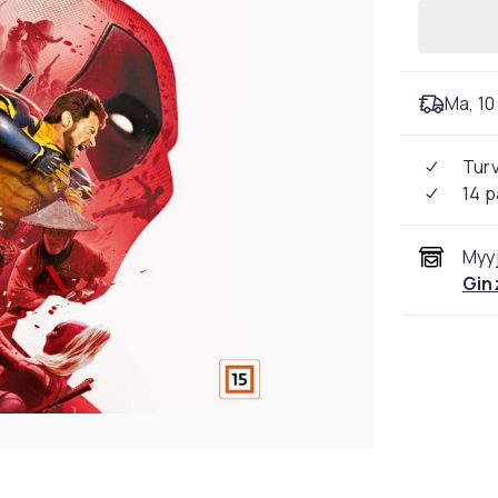
Ma, 10 
Tur
14 p
Myyj
Gin