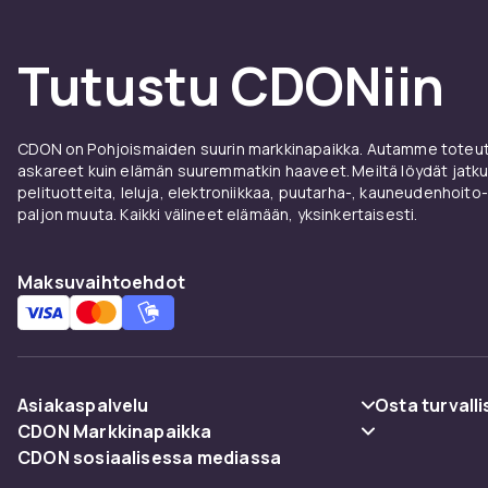
Tutustu CDONiin
CDON on Pohjoismaiden suurin markkinapaikka. Autamme toteutt
askareet kuin elämän suuremmatkin haaveet. Meiltä löydät jatku
pelituotteita, leluja, elektroniikkaa, puutarha-, kauneudenhoito-
paljon muuta. Kaikki välineet elämään, yksinkertaisesti.
Maksuvaihtoehdot
Asiakaspalvelu
Osta turvalli
CDON Markkinapaikka
Usein kysyttyä (UKK)
Maksuvaiht
CDON sosiaalisessa mediassa
Merchant Help Center
Seuraa pakettia
Toimitus