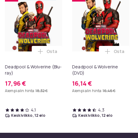
Osta
Osta
Lisää Deadpool & Wolverine (Blu-ray) ost
Lisää Dead
Deadpool & Wolverine (Blu-
Deadpool & Wolverine
ray)
(DVD)
17,96 €
16,14 €
Aiempi alin hinta
18,32 €
Aiempi alin hinta
16,46 €
4,1
4,3
keskiviikko, 12 elo
keskiviikko, 12 elo