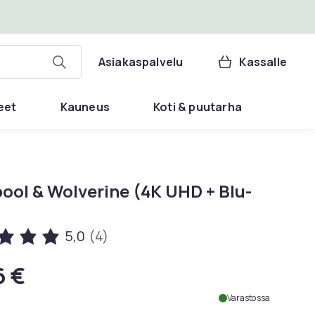
Asiakaspalvelu
Kassalle
eet
Kauneus
Koti & puutarha
ool & Wolverine (4K UHD + Blu-
5,0
(4)
6 €
Varastossa