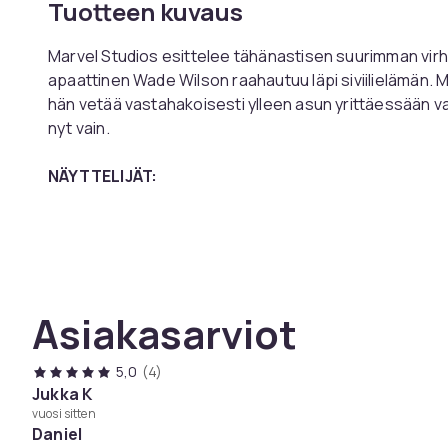
Tuotteen kuvaus
Marvel Studios esittelee tähänastisen suurimman vir
apaattinen Wade Wilson raahautuu läpi siviilielämän.
hän vetää vastahakoisesti ylleen asun yrittäessään va
nyt vain.
NÄYTTELIJÄT:
Ryan Reynolds
Hugh Jackman
Emma Corrin
Mathew MacFaden
Asiakasarviot
MUUTA:
Mediatyyppi: 4K UHD + Blu-ray
Tuotantovuosi: 2024
5,0
(4)
Tuotantomaa: USA
Jukka K
vuosi sitten
Tuottaja: Ryan Reynolds
Daniel
Ikäraja: 15 vuotta