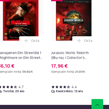
Osta
Osta
) ostoskoriin
own (4K UHD + Blu-ray) ostoskoriin
Lisää Painajainen Elm Streetillä 1 / Nightma
Lisää Jurassic
ainajainen Elm Streetillä 1
Jurassic World: Rebirth
Re
 Nightmare on Elm Street
(Blu-ray / Collector's
(6
4K UHD)
Edition)
36,10 €
17,96 €
4
iempi alin hinta
36,82 €
Aiempi alin hinta
21,09 €
Aie
4,7
4,4
torstai, 20 elo
keskiviikko, 12 elo