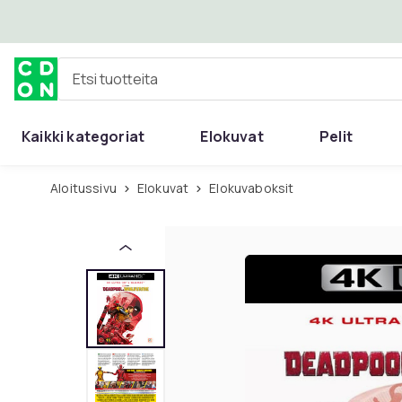
Ohita ja siirry pääsisältöön
Etsi tuotteita
Kaikki kategoriat
Elokuvat
Pelit
Aloitussivu
Elokuvat
Elokuvaboksit