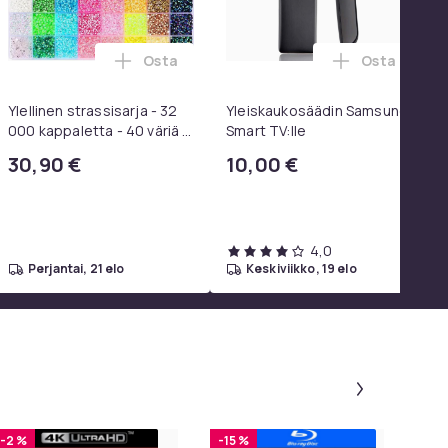
Osta
Osta
oskoriin
mattomasta teräksestä valmistettu grilliverkko ostoskoriin
1080P Universal Musta ostoskoriin
cher SE 3 Compact Home *EU ostoskoriin
Lisää Ylellinen strassisarja - 32 000 kappal
Lisää Yleis
Ylellinen strassisarja - 32
Yleiskaukosäädin Samsung
000 kappaletta - 40 väriä -
Smart TV:lle
Strassit laatikossa - DIY-
30,90 €
10,00 €
strassit - koko 3mm - Liima
pinseteillä - liimattavat
strassit -
4,0
perjantai, 21 elo
keskiviikko, 19 elo
Paneeli 1 
-2 %
-15 %
-