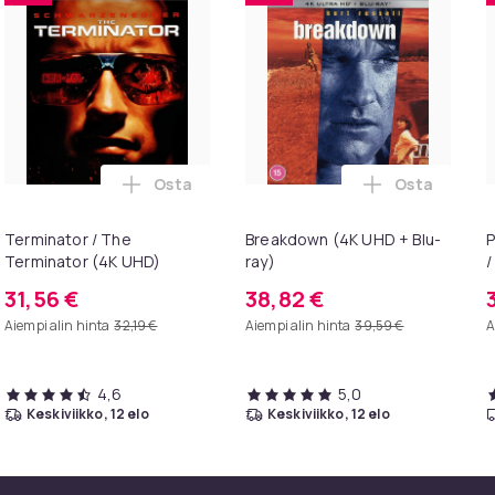
Osta
Osta
oskoriin
pool & Wolverine (DVD) ostoskoriin
Lisää Terminator / The Terminator (4K UHD
Lisää Breakd
Terminator / The
Breakdown (4K UHD + Blu-
P
Terminator (4K UHD)
ray)
/
(
31,56 €
38,82 €
Aiempi alin hinta
32,19 €
Aiempi alin hinta
39,59 €
A
4,6
5,0
keskiviikko, 12 elo
keskiviikko, 12 elo