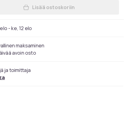
Lisää ostoskoriin
Lisää Deadpool & Wolverine (4K UHD
elo - ke, 12 elo
vallinen maksaminen
äivää avoin osto
ä ja toimittaja
za