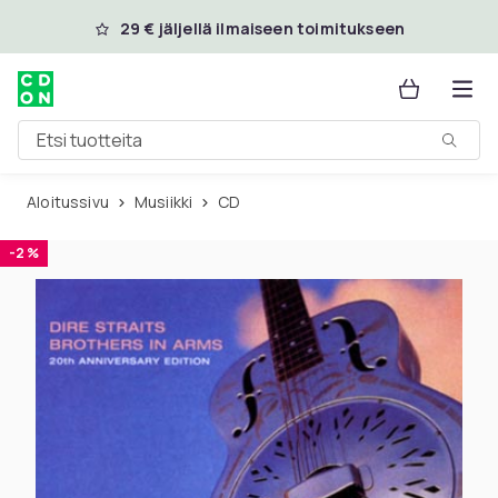
Ohita ja siirry pääsisältöön
29 € jäljellä ilmaiseen toimitukseen
Etsi tuotteita
Aloitussivu
Musiikki
CD
-2 %