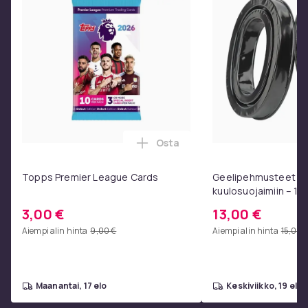
Tuoteturvallisuustiedot
Osta
Lisää Topps Premier League Ca
Topps Premier League Cards
Geelipehmusteet 3M
kuulosuojaimiin – 1 p
3,00 €
13,00 €
Aiempi alin hinta
9,00 €
Aiempi alin hinta
15,00 
maanantai, 17 elo
keskiviikko, 19 elo