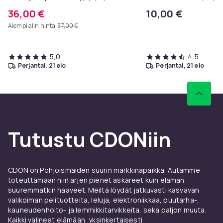
36,00 €
10,00 €
Aiempi alin hinta
37,00 €
5,0
4,5
perjantai, 21 elo
perjantai, 21 elo
Tutustu CDONiin
CDON on Pohjoismaiden suurin markkinapaikka. Autamme
toteuttamaan niin arjen pienet askareet kuin elämän
suuremmatkin haaveet. Meiltä löydät jatkuvasti kasvavan
valikoiman pelituotteita, leluja, elektroniikkaa, puutarha-,
kauneudenhoito- ja lemmikkitarvikkeita, sekä paljon muuta.
Kaikki välineet elämään, yksinkertaisesti.