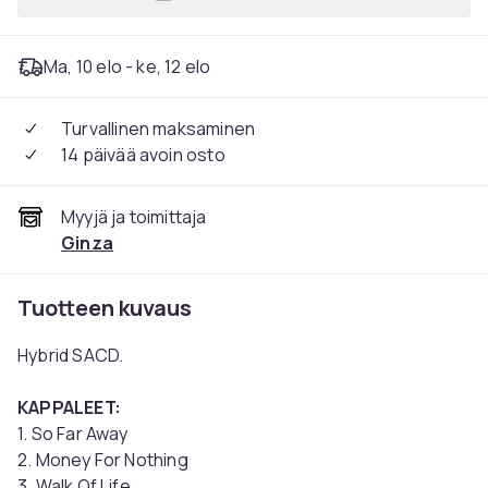
Lisää Dire Straits: Brother
Ma, 10 elo - ke, 12 elo
Turvallinen maksaminen
14 päivää avoin osto
Myyjä ja toimittaja
Ginza
Tuotteen kuvaus
Hybrid SACD.
KAPPALEET:
1. So Far Away
2. Money For Nothing
3. Walk Of Life