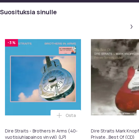
Suosituksia sinulle
-3 %
Osta
Lisää Dire Straits - Brothers In 
Dire Straits - Brothers In Arms (40-
Dire Straits Mark Knopf
vuotisjuhlapainos vinyyli) (LP)
Private...Best Of (CD)