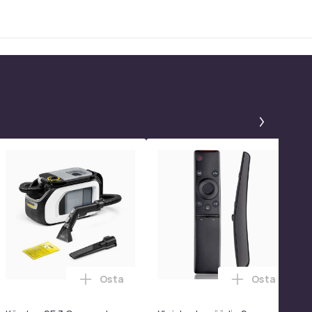
Paneeli
Osta
Osta
mattomasta teräksestä valmistettu grilliverkko ostoskoriin
alaisin, lämmin LED-kirjanurkkavalo, vintage metallinen kirjatu
atyynyt Bose QC35 I/II, QC25, QC15, QC 2 AE 2, AE 2i, AE 2w, S
Lisää Kärcher SE 3 Compact Home *EU ost
Lisää Yleis