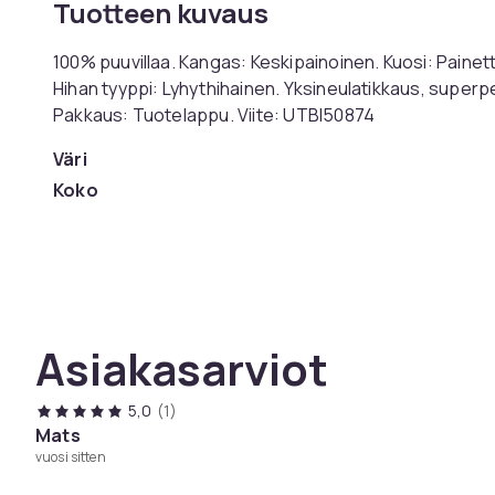
Tuotteen kuvaus
100% puuvillaa. Kangas: Keskipainoinen. Kuosi: Painett
Hihan tyyppi: Lyhythihainen. Yksineulatikkaus, superpe
Pakkaus: Tuotelappu. Viite: UTBI50874
Väri
Koko
Tuotenro
Tuoteturvallisuustiedot
Asiakasarviot
5,0
(1)
Mats
vuosi sitten