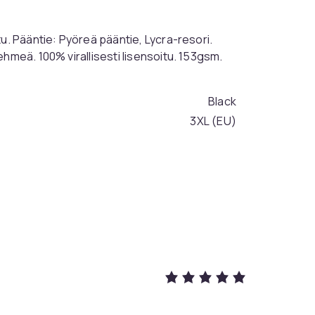
u. Pääntie: Pyöreä pääntie, Lycra-resori.
hmeä. 100% virallisesti lisensoitu. 153gsm.
Black
3XL (EU)
a96b8b03-2f9c-4d7c-89b9-f67cd01a605b