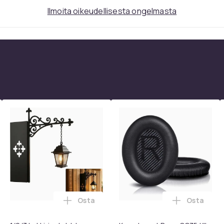
Ilmoita oikeudellisesta ongelmasta
Osta
Osta
 1080P Universal Musta ostoskoriin
kpl pyöriviä grillikoreja - Paras grillikori ikinä, pyöreä ruostu
Lisää 1/2/3 kpl kirjastolyhty kirjahyllyv
Lisää Korv