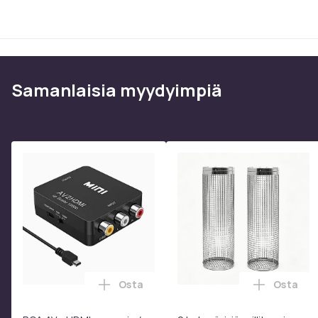
Samanlaisia ​​myydyimpiä
Osta
Osta
Lisää RCA AV - HDMI-muunnin / -sovitin
Lisää 2 