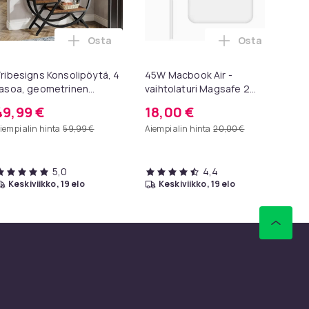
Osta
Osta
C0984501 -televisioille ostoskoriin
ck Oral-B yhteensopivia hammasharjanpäitä ostoskoriin
Lisää Tribesigns Konsolipöytä, 4 tasoa, geo
Lisää 45W Mac
ribesigns Konsolipöytä, 4
45W Macbook Air -
Koi
asoa, geometrinen
vaihtolaturi Magsafe 2
Ta
etallirunko, 100 x 30 x 81
A1465 A1436 A1466 A1435
Ta
49,99 €
18,00 €
1
m, eteispöytä, sivupöytä,
iempi alin hinta
59,99 €
Aiempi alin hinta
20,00 €
sohvapöytä
5,0
4,4
keskiviikko, 19 elo
keskiviikko, 19 elo