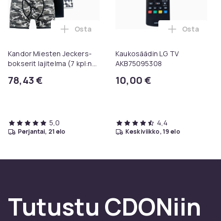
Osta
Osta
Lisää Kandor Miesten Jeckers-bokserit la
Lisää Kauk
Kandor Miesten Jeckers-
Kaukosäädin LG TV
bokserit lajitelma (7 kpl:n
AKB75095308
pakkaus)
78,43 €
10,00 €
5,0
4,4
perjantai, 21 elo
keskiviikko, 19 elo
Tutustu CDONiin