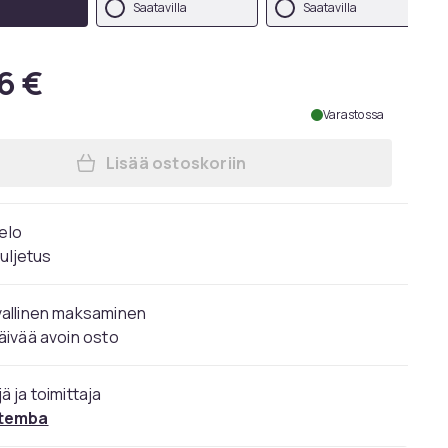
Saatavilla
Saatavilla
6 €
Varastossa
Lisää ostoskoriin
Lisää Disney Miesten Mikki Hiiri Kul
 elo
kuljetus
vallinen maksaminen
äivää avoin osto
ä ja toimittaja
temba