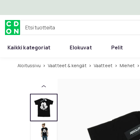
Ohita ja siirry pääsisältöön
Etsi tuotteita
Kaikki kategoriat
Elokuvat
Pelit
Aloitussivu
Vaatteet & kengät
Vaatteet
Miehet