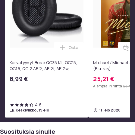
Osta
E
Lisää Korvatyynyt Bose QC35 I/
Korvatyynyt Bose QC35 I/II, QC25,
Michael / Michael Ja
QC15, QC 2 AE 2, AE 2i, AE 2w,
(Blu-ray)
SoundTrue, SoundLink Black
8,99 €
25,21 €
Aiempi alin hinta
25,72 
4,6
keskiviikko, 19 elo
11. elo 2026
Suosituksia sinulle