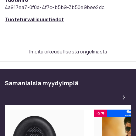
Tuotenro
4a917ea7-0f0d-4f7c-b5b9-3b50e9bee2dc
Tuoteturvallisuustiedot
Ilmoita oikeudellisesta ongelmasta
Samanlaisia ​​myydyimpiä
Pa
-2 %