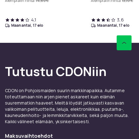
Aiempi alin hinta
14,89 €
Aiempi alin hinta
13,19 €
4,1
3,6
maanantai, 17 elo
maanantai, 17 elo
Tutustu CDONiin
CDON on Pohjoismaiden suurin markkinapaikka. Autamme
toteuttamaan niin arjen pienet askareet kuin elämän
suuremmatkin haaveet. Meiltä löydät jatkuvasti kasvavan
valikoiman pelituotteita, leluja, elektroniikkaa, puutarha-,
kauneudenhoito- ja lemmikkitarvikkeita, sekä paljon muuta.
Kaikki välineet elämään, yksinkertaisesti.
Maksuvaihtoehdot