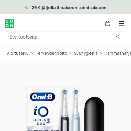
Ohita ja siirry pääsisältöön
29 € jäljellä ilmaiseen toimitukseen
Etsi tuotteita
Aloitussivu
Terveydenhoito
Suuhygienia
Hammasharj