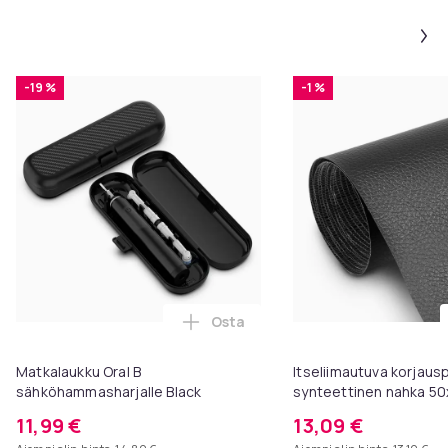
-19 %
-1 %
Osta
Lisää Matkalaukku Oral B sähköh
Matkalaukku Oral B
Itseliimautuva korjaus
sähköhammasharjalle Black
synteettinen nahka 50
11,99 €
13,09 €