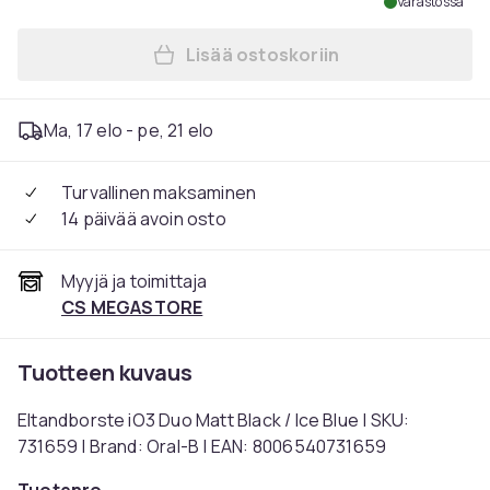
Varastossa
Lisää ostoskoriin
Lisää Eltandborste iO3 Duo 
Ma, 17 elo - pe, 21 elo
Turvallinen maksaminen
14 päivää avoin osto
Myyjä ja toimittaja
CS MEGASTORE
Tuotteen kuvaus
Eltandborste iO3 Duo Matt Black / Ice Blue | SKU:
731659 | Brand: Oral-B | EAN: 8006540731659