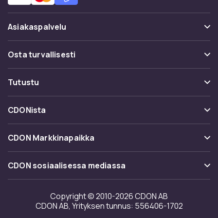
Asiakaspalvelu
Usein kysyttyä (UKK)
Osta turvallisesti
Seuraa pakettia
Maksuvaihtoehdot
Tutustu
Peruuta & palauta tästä
Toimitus
Kategoriat
Ota yhteyttä
CDONista
Käyttöehdot
Tuotemerkit
Tietoa meistä
Takaisinvedot
CDON Markkinapaikka
Oppaat
Asiakasarvionnit
Merchant Help Center
CDON sosiaalisessa mediassa
Työskentele kanssamme
Investor relations
Copyright © 2010-2026 CDON AB
CDON AB, Yrityksen tunnus: 556406-1702
Saavutettavuusseloste