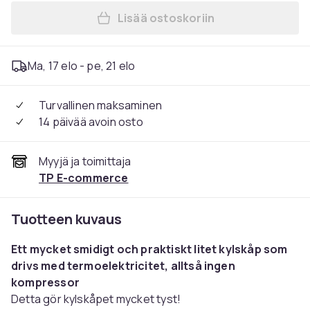
Lisää ostoskoriin
Lisää Emerio Mini-kyl/värm
Ma, 17 elo - pe, 21 elo
Turvallinen maksaminen
14 päivää avoin osto
Myyjä ja toimittaja
TP E-commerce
Tuotteen kuvaus
Ett mycket smidigt och praktiskt litet kylskåp som
drivs med termoelektricitet, alltså ingen
kompressor
Detta gör kylskåpet mycket tyst!