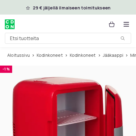
Ohita ja siirry pääsisältöön
29 € jäljellä ilmaiseen toimitukseen
Etsi tuotteita
Aloitussivu
Kodinkoneet
Kodinkoneet
Jääkaappi
M
-1 %