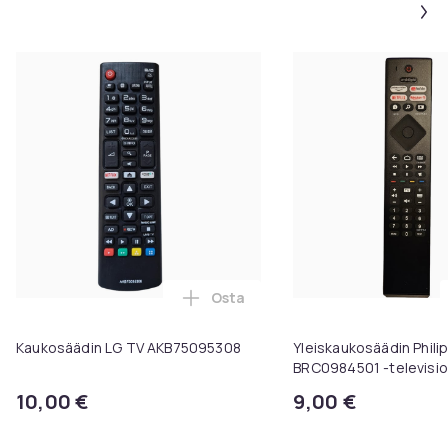
Osta
Lisää Kaukosäädin LG TV AKB750
Kaukosäädin LG TV AKB75095308
Yleiskaukosäädin Phili
BRC0984501 -televisioi
10,00 €
9,00 €