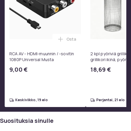
- För 12volt/230volt
Tuotenro
4850c9d1-0aa5-4d3b-869e-ffb4e439b65e
Tuoteturvallisuustiedot
Osta
Lisää RCA AV - HDMI-muunnin / 
RCA AV - HDMI-muunnin / -sovitin
2 kpl pyöriviä grilliko
1080P Universal Musta
grillikori ikinä, pyöre
ruostumattomasta 
9,00 €
18,69 €
valmistettu grilliver
keskiviikko, 19 elo
perjantai, 21 elo
Suosituksia sinulle