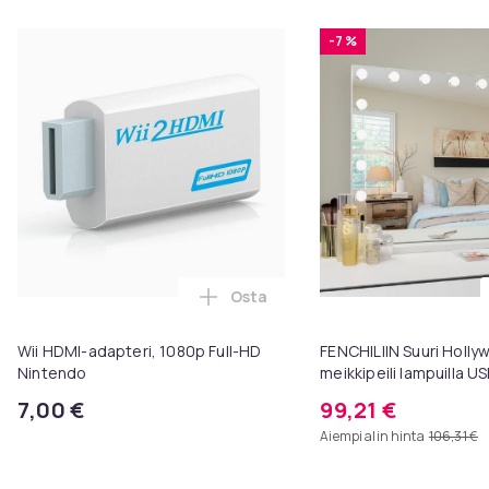
-7 %
Osta
Lisää Wii HDMI-adapteri, 1080p F
Wii HDMI-adapteri, 1080p Full-HD
FENCHILIIN Suuri Holl
Nintendo
meikkipeili lampuilla U
seinäteline valkoinen 
7,00 €
99,21 €
Aiempi alin hinta
106,31 €