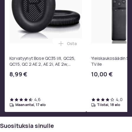
Osta
Lisää Korvatyynyt Bose QC35 I/
Korvatyynyt Bose QC35 I/II, QC25,
Yleiskaukosäädin S
QC15, QC 2 AE 2, AE 2i, AE 2w,
TV:lle
SoundTrue, SoundLink Black
8,99 €
10,00 €
4,6
4,0
maanantai, 17 elo
tiistai, 18 elo
Suosituksia sinulle