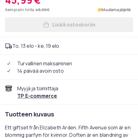
45,99 €
Aiempi alin hinta
46,99 €
Muutama jäljellä
Lisää ostoskoriin
Lisää Giftset Elizabeth Ard
To, 13 elo - ke, 19 elo
Turvallinen maksaminen
14 päivää avoin osto
Myyjä ja toimittaja
TP E-commerce
Tuotteen kuvaus
Ett giftset från Elizabeth Arden, Fifth Avenue som är en
blommig parfym för kvinnor. Doften är en blandning av