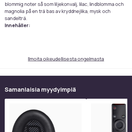
blommig noter så som liljekonvalj, lilac, lindblomma och
magnolia på en trä bas av kryddnejlika, mysk och
sandelträ.
Innehåller:
Elizabeth Arden 5th Avenue Edp 125ml
Elizabeth Arden 5th Avenue Body Lotion 100ml
Tuotenro
Ilmoita oikeudellisesta ongelmasta
03a42ace-8dc3-4317-a3f8-e6d1174c8b59
Tuoteturvallisuustiedot
Samanlaisia ​​myydyimpiä