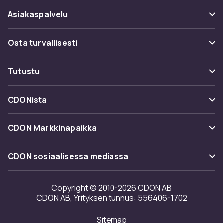
Asiakaspalvelu
Usein kysyttyä (UKK)
Osta turvallisesti
Seuraa pakettia
Maksuvaihtoehdot
Tutustu
Peruuta & palauta tästä
Toimitus
Kategoriat
Ota yhteyttä
CDONista
Käyttöehdot
Tuotemerkit
Tietoa meistä
Takaisinvedot
CDON Markkinapaikka
Oppaat
Asiakasarvionnit
Merchant Help Center
CDON sosiaalisessa mediassa
Työskentele kanssamme
Investor relations
Copyright © 2010-2026 CDON AB
CDON AB, Yrityksen tunnus: 556406-1702
Saavutettavuusseloste
Sitemap