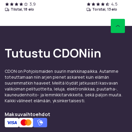
3,9
4,5
tiistai, 18 elo
torstai, 13 elo
Tutustu CDONiin
CDON on Pohjoismaiden suurin markkinapaikka. Autamme
toteuttamaan niin arjen pienet askareet kuin elämän
suuremmatkin haaveet. Meiltä löydät jatkuvasti kasvavan
valikoiman pelituotteita, leluja, elektroniikkaa, puutarha-,
kauneudenhoito- ja lemmikkitarvikkeita, sekä paljon muuta.
Kaikki välineet elämään, yksinkertaisesti.
Maksuvaihtoehdot