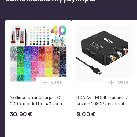
Osta
Osta
Lisää Ylellinen strassisarja - 32 000 kap
Lisää RC
Ylellinen strassisarja - 32
RCA AV - HDMI-muunnin / -
000 kappaletta - 40 väriä -
sovitin 1080P Universal
Strassit laatikossa - DIY-
Musta
30,90 €
9,00 €
strassit - koko 3mm - Liima
pinseteillä - liimattavat
strassit -