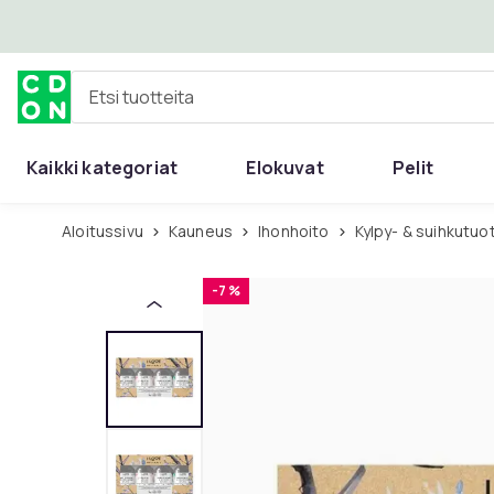
Ohita ja siirry pääsisältöön
Etsi tuotteita
Kaikki kategoriat
Elokuvat
Pelit
Aloitussivu
Kauneus
Ihonhoito
Kylpy- & suihkutuo
-7 %