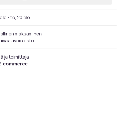
Lisää Giftset I Love Naturals Showe
elo - to, 20 elo
vallinen maksaminen
äivää avoin osto
ä ja toimittaja
E-commerce