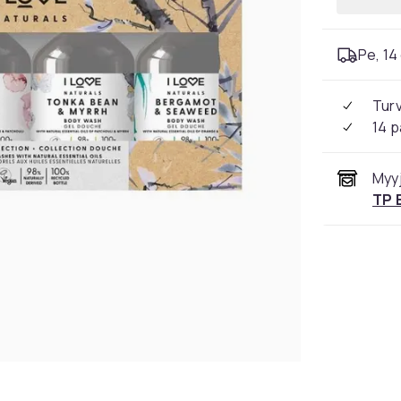
Pe, 14 
Tur
14 p
Myyj
TP 