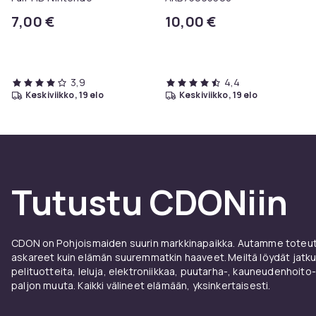
7,00 €
10,00 €
3,9
4,4
keskiviikko, 19 elo
keskiviikko, 19 elo
Tutustu CDONiin
CDON on Pohjoismaiden suurin markkinapaikka. Autamme toteutt
askareet kuin elämän suuremmatkin haaveet. Meiltä löydät jatku
pelituotteita, leluja, elektroniikkaa, puutarha-, kauneudenhoito-
paljon muuta. Kaikki välineet elämään, yksinkertaisesti.