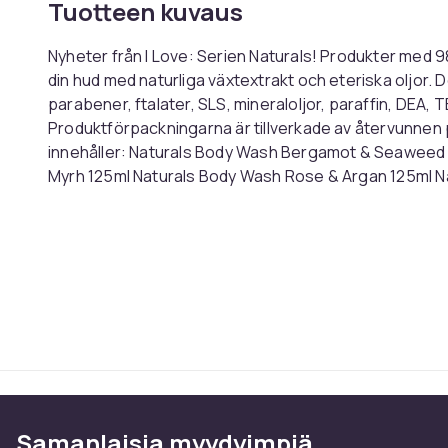
Tuotteen kuvaus
Nyheter från I Love: Serien Naturals! Produkter med 
din hud med naturliga växtextrakt och eteriska oljor. De
parabener, ftalater, SLS, mineraloljor, paraffin, DEA,
Produktförpackningarna är tillverkade av återvunnen pl
innehåller: Naturals Body Wash Bergamot & Seaweed
Myrh 125ml Naturals Body Wash Rose & Argan 125ml 
125ml
Tuotenro
Tuoteturvallisuustiedot
Samanlaisia ​​myydyimpiä