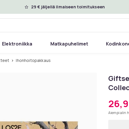
29 € jäljellä ilmaiseen toimitukseen
Elektroniikka
Matkapuhelimet
Kodinkon
tteet
Ihonhoitopakkaus
Giftse
Colle
26,9
Aiempi alin 