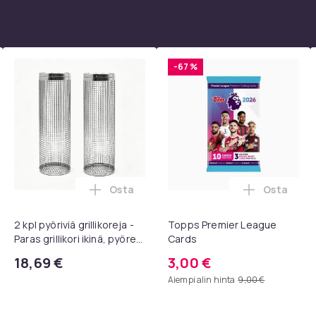
-67 %
Osta
Osta
paletta - 40 väriä - Strassit laatikossa - DIY-strassit - koko 3mm
A AV - HDMI-muunnin / -sovitin 1080P Universal Musta ostoskor
Lisää 2 kpl pyöriviä grillikoreja - Paras
Lisää Top
2 kpl pyöriviä grillikoreja -
Topps Premier League
Paras grillikori ikinä, pyöreä
Cards
ruostumattomasta
18,69 €
3,00 €
teräksestä valmistettu
Aiempi alin hinta
9,00 €
grilliverkko