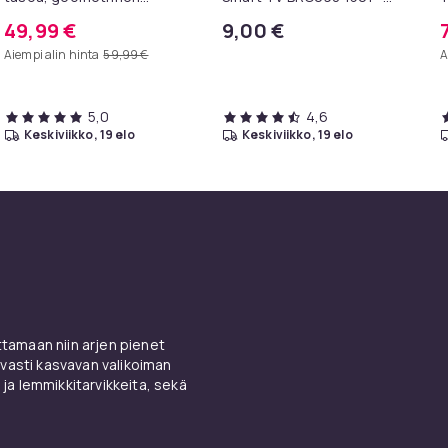
metallirunko, 100 x 30 x 81
televisioille
I
49,99 €
9,00 €
cm, eteispöytä, sivupöytä,
k
Aiempi alin hinta
59,99 €
A
sohvapöytä
5,0
4,6
keskiviikko, 19 elo
keskiviikko, 19 elo
amaan niin arjen pienet
vasti kasvavan valikoiman
 ja lemmikkitarvikkeita, sekä