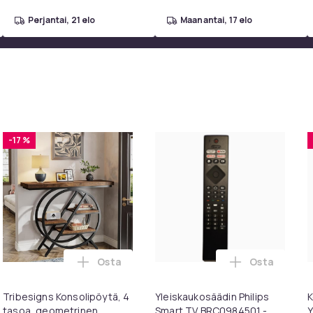
perjantai, 21 elo
maanantai, 17 elo
-17 %
Osta
Osta
intendo ostoskoriin
osäädin LG TV AKB75095308 ostoskoriin
Lisää Tribesigns Konsolipöytä, 4 tasoa, ge
Lisää Yleisk
Tribesigns Konsolipöytä, 4
Yleiskaukosäädin Philips
K
tasoa, geometrinen
Smart TV BRC0984501 -
Y