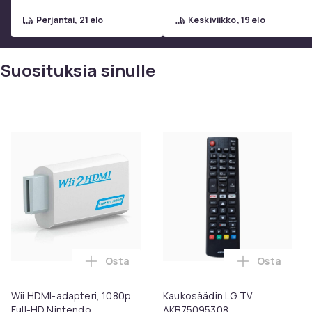
perjantai, 21 elo
keskiviikko, 19 elo
Suosituksia sinulle
Osta
Osta
Lisää Wii HDMI-adapteri, 1080p Full-HD N
Lisää Kauk
Wii HDMI-adapteri, 1080p
Kaukosäädin LG TV
Full-HD Nintendo
AKB75095308