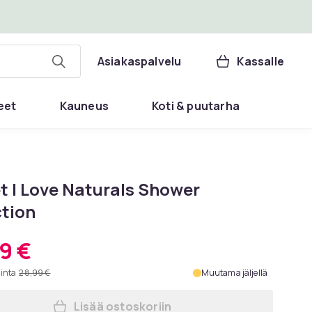
Asiakaspalvelu
Kassalle
eet
Kauneus
Koti & puutarha
t I Love Naturals Shower
ction
9 €
hinta
28,99 €
Muutama jäljellä
Lisää ostoskoriin