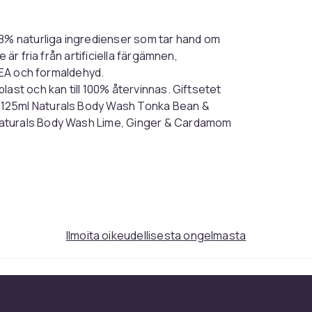
98% naturliga ingredienser som tar hand om
 är fria från artificiella färgämnen,
 TEA och formaldehyd.
ast och kan till 100% återvinnas. Giftsetet
 125ml Naturals Body Wash Tonka Bean &
Naturals Body Wash Lime, Ginger & Cardamom
17ea7204-86c2-4c2c-9aef-98f3ce1e1b69
Ilmoita oikeudellisesta ongelmasta