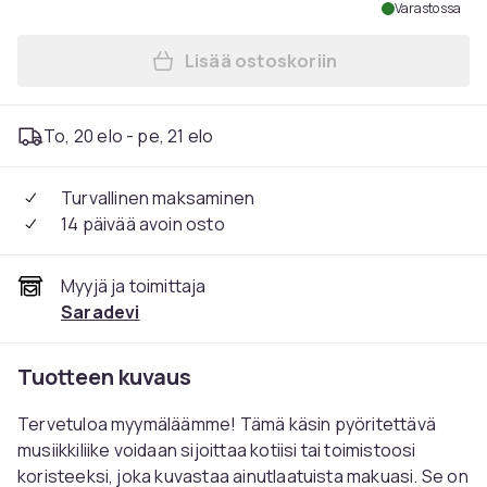
Varastossa
Lisää ostoskoriin
Lisää Hieno käsikampimusiikk
To, 20 elo - pe, 21 elo
Turvallinen maksaminen
14 päivää avoin osto
Myyjä ja toimittaja
Saradevi
Tuotteen kuvaus
Tervetuloa myymäläämme! Tämä käsin pyöritettävä
musiikkiliike voidaan sijoittaa kotiisi tai toimistoosi
koristeeksi, joka kuvastaa ainutlaatuista makuasi. Se on