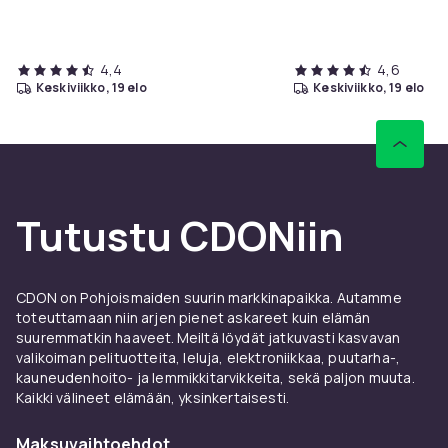
4,4
4,6
keskiviikko, 19 elo
keskiviikko, 19 elo
Tutustu CDONiin
CDON on Pohjoismaiden suurin markkinapaikka. Autamme
toteuttamaan niin arjen pienet askareet kuin elämän
suuremmatkin haaveet. Meiltä löydät jatkuvasti kasvavan
valikoiman pelituotteita, leluja, elektroniikkaa, puutarha-,
kauneudenhoito- ja lemmikkitarvikkeita, sekä paljon muuta.
Kaikki välineet elämään, yksinkertaisesti.
Maksuvaihtoehdot