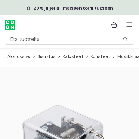
Ohita ja siirry pääsisältöön
29 € jäljellä ilmaiseen toimitukseen
Etsi tuotteita
Aloitussivu
Sisustus
Kalusteet
Koristeet
Musiikkila