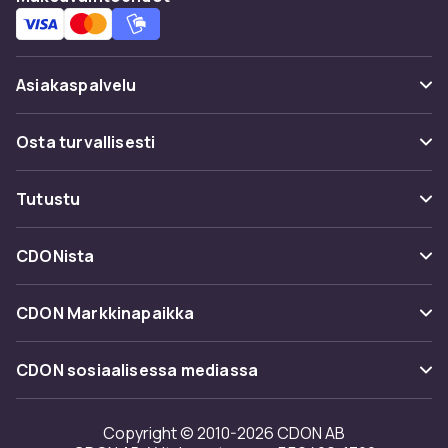
Asiakaspalvelu
Usein kysyttyä (UKK)
Osta turvallisesti
Seuraa pakettia
Maksuvaihtoehdot
Tutustu
Peruuta & palauta tästä
Toimitus
Kategoriat
Ota yhteyttä
CDONista
Käyttöehdot
Tuotemerkit
Tietoa meistä
Takaisinvedot
CDON Markkinapaikka
Oppaat
Asiakasarvionnit
Merchant Help Center
CDON sosiaalisessa mediassa
Työskentele kanssamme
Investor relations
Copyright © 2010-2026 CDON AB