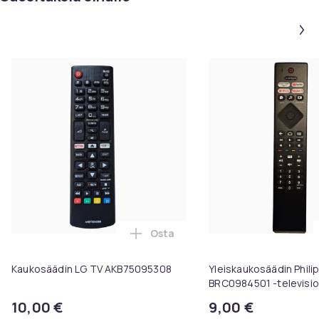
Osta
Lisää Kaukosäädin LG TV AKB750
Kaukosäädin LG TV AKB75095308
Yleiskaukosäädin Phili
BRC0984501 -televisioi
10,00 €
9,00 €