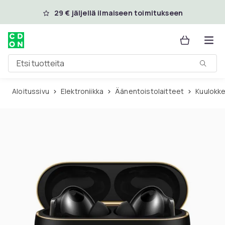
Ohita ja siirry pääsisältöön
29 € jäljellä ilmaiseen toimitukseen
Etsi tuotteita
Aloitussivu
Elektroniikka
Äänentoistolaitteet
Kuulokk