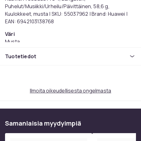
Puhelut/Musiikki/Urheilu/Päivittäinen, 58,6 g,
Kuulokkeet, musta | SKU: 55037962 | Brand: Huawei |
EAN: 6942103138768
Väri
Musta
Yhdistämistekniikka
Tuotetiedot
Langaton
Melunvaimennus
Kyllä
Kuuloketyyppi
Kaksikanavainen
Ilmoita oikeudellisesta ongelmasta
Paino
58.6
Tuotenro
Samanlaisia ​​myydyimpiä
891c9532-86e8-5d86-bccb-31acdaea0ac3
Tuoteturvallisuustiedot