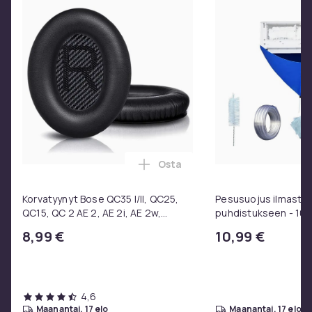
Osta
Lisää Korvatyynyt Bose QC35 I/
Korvatyynyt Bose QC35 I/II, QC25,
Pesusuojus ilmastoin
QC15, QC 2 AE 2, AE 2i, AE 2w,
puhdistukseen - 10
SoundTrue, SoundLink Black
8,99 €
10,99 €
4,6
maanantai, 17 elo
maanantai, 17 elo