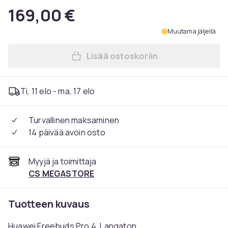
169,00 €
Muutama jäljellä
Lisää ostoskoriin
Lisää Huawei Freebuds Pro 4
Ti, 11 elo - ma, 17 elo
Turvallinen maksaminen
14 päivää avoin osto
Myyjä ja toimittaja
CS MEGASTORE
Tuotteen kuvaus
Huawei Freebuds Pro 4, Langaton,