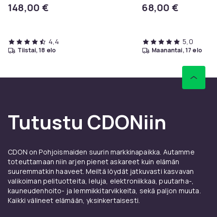
5,28 g, Kuulokkeet, musta
musta
148,00 €
68,00 €
4,4
5,0
tiistai, 18 elo
maanantai, 17 elo
Tutustu CDONiin
CDON on Pohjoismaiden suurin markkinapaikka. Autamme
toteuttamaan niin arjen pienet askareet kuin elämän
suuremmatkin haaveet. Meiltä löydät jatkuvasti kasvavan
valikoiman pelituotteita, leluja, elektroniikkaa, puutarha-,
kauneudenhoito- ja lemmikkitarvikkeita, sekä paljon muuta.
Kaikki välineet elämään, yksinkertaisesti.