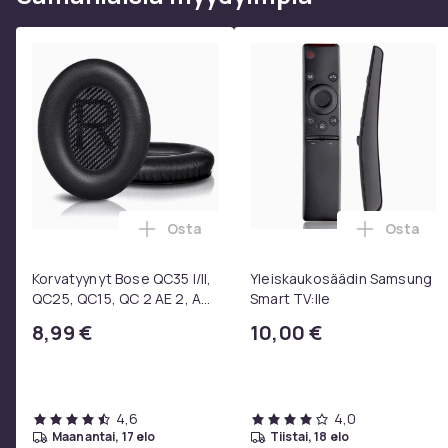
Osta
Osta
Lisää Korvatyynyt Bose QC35 I/II, QC25
Lisää Yl
Korvatyynyt Bose QC35 I/II,
Yleiskaukosäädin Samsung
QC25, QC15, QC 2 AE 2, AE
Smart TV:lle
2i, AE 2w, SoundTrue,
8,99 €
10,00 €
SoundLink Black
4,6
4,0
maanantai, 17 elo
tiistai, 18 elo