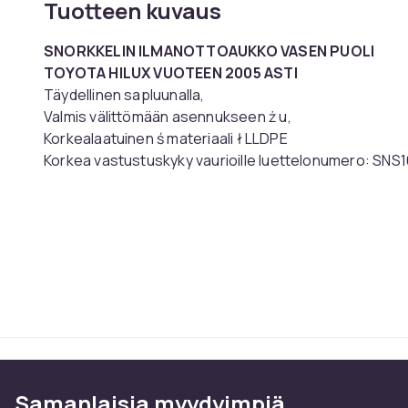
Tuotteen kuvaus
SNORKKELIN ILMANOTTOAUKKO VASEN PUOLI
TOYOTA HILUX VUOTEEN 2005 ASTI
Täydellinen sapluunalla,
Valmis välittömään asennukseen
ż
u,
Korkealaatuinen
ś
materiaali
ł
LLDPE
Korkea vastustuskyky
vaurioille
luettelonumero: SNS
VALMISTAJA SNAKE4X4
Tuotenro
Tuoteturvallisuustiedot
Samanlaisia ​​myydyimpiä