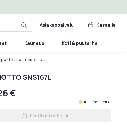
Asiakaspalvelu
Kassalle
eet
Kauneus
Koti & puutarha
 polttoainejärjestelmät
NOTTO SNS167L
26 €
Muutama jäljellä
Lisää ostoskoriin
Lisää ILMANOTTO SNS167L ostoskor