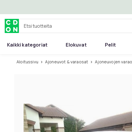
Ohita ja siirry pääsisältöön
Etsi tuotteita
Kaikki kategoriat
Elokuvat
Pelit
Aloitussivu
Ajoneuvot & varaosat
Ajoneuvojen varao