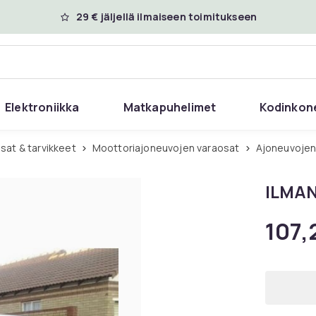
29 € jäljellä ilmaiseen toimitukseen
Elektroniikka
Matkapuhelimet
Kodinkon
sat & tarvikkeet
Moottoriajoneuvojen varaosat
Ajoneuvojen
ILMA
107,