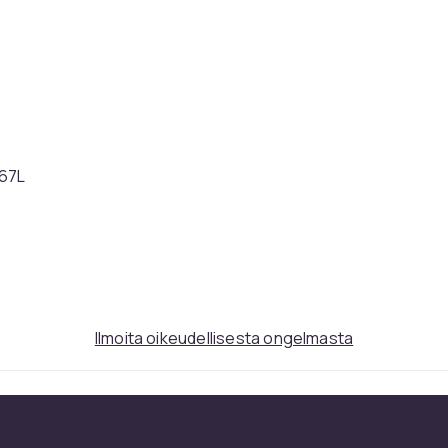
167L
3fa62304-f026-56ef-b0fd-6122280e5a6e
Ilmoita oikeudellisesta ongelmasta