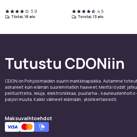
3,9
4,5
tiistai, 18 elo
torstai, 13 elo
Tutustu CDONiin
CDON on Pohjoismaiden suurin markkinapaikka. Autamme toteutt
askareet kuin elämän suuremmatkin haaveet. Meiltä löydät jatku
pelituotteita, leluja, elektroniikkaa, puutarha-, kauneudenhoito-
paljon muuta. Kaikki välineet elämään, yksinkertaisesti.
Maksuvaihtoehdot