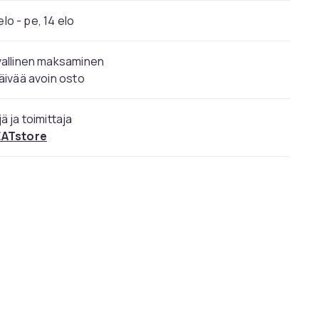
elo - pe, 14 elo
vallinen maksaminen
äivää avoin osto
ä ja toimittaja
ATstore