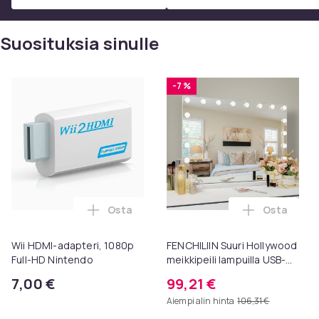
Suosituksia sinulle
-7 %
Osta
Osta
Lisää Wii HDMI-adapteri, 1080p Full-HD N
Lisää FENC
Wii HDMI-adapteri, 1080p
FENCHILIIN Suuri Hollywood
Full-HD Nintendo
meikkipeili lampuilla USB-
pöytälevy seinäteline
7,00 €
99,21 €
valkoinen 80 x 58 cm
Aiempi alin hinta
106,31 €