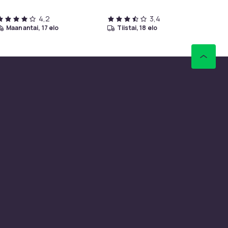
4,2
3,4
maanantai, 17 elo
tiistai, 18 elo