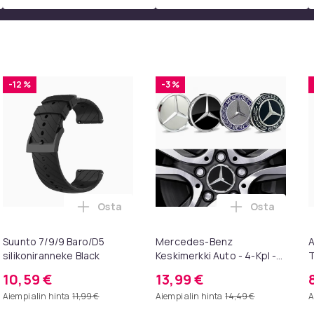
-12 %
-3 %
Osta
Osta
intendo ostoskoriin
HILIIN Suuri Hollywood meikkipeili lampuilla USB-pöytälevy sei
Lisää Suunto 7/9/9 Baro/D5 silikoniranneke
Lisää Merced
Suunto 7/9/9 Baro/D5
Mercedes-Benz
A
silikoniranneke Black
Keskimerkki Auto - 4-Kpl -
T
75mm Svart
p
10,59 €
13,99 €
k
Aiempi alin hinta
11,99 €
Aiempi alin hinta
14,49 €
A