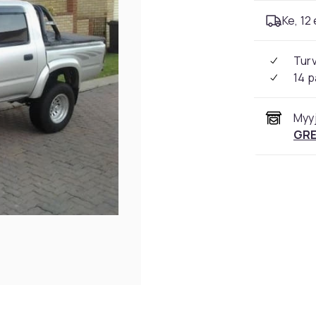
Ke, 12 
Tur
14 p
Myyj
GRE