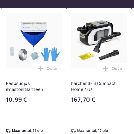
Osta
Osta
, QC15, QC 2 AE 2, AE 2i, AE 2w, SoundTrue, SoundLink Black ost
eiskaukosäädin Samsung Smart TV:lle ostoskoriin
Lisää Pesusuojus ilmastointilaitteen pu
Lisää Kär
Pesusuojus
Kärcher SE 3 Compact
ilmastointilaitteen
Home *EU
puhdistukseen - 100 cm
10,99 €
167,70 €
maanantai, 17 elo
maanantai, 17 elo