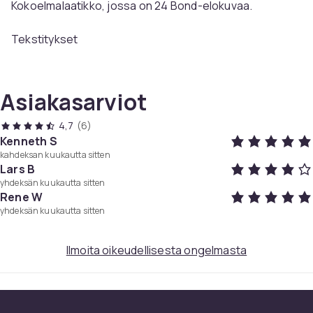
Kokoelmalaatikko, jossa on 24 Bond-elokuvaa.
Tekstitykset
Dr. No
Englanti SDH, ranska, saksa, portugali, espanja, tšekki,
Asiakasarviot
tanska, hollanti, suomi, mandariini (perinteinen), norja,
ruotsi
4,7
(6)
Kenneth S
kahdeksan kuukautta sitten
From Russia with Love
Lars B
Englanti SDH, ranska, saksa, portugali, espanja, tšekki,
yhdeksän kuukautta sitten
tanska, hollanti, suomi, mandariini (perinteinen), norja,
Rene W
ruotsi
yhdeksän kuukautta sitten
Goldfinger
Ilmoita oikeudellisesta ongelmasta
Englanti SDH, ranska, saksa, tšekki, tanska, hollanti,
suomi, norja, ruotsi
Thunderball