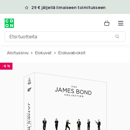
Ohita ja siirry pääsisältöön
29 € jäljellä ilmaiseen toimitukseen
Etsi tuotteita
Aloitussivu
Elokuvat
Elokuvaboksit
-6 %