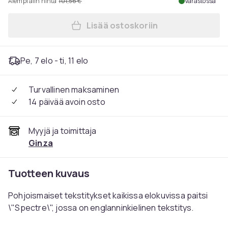
Aiempi alin hinta
101,56 €
Varastossa
Lisää ostoskoriin
Lisää James Bond: Kokoelma
Pe, 7 elo - ti, 11 elo
Turvallinen maksaminen
14 päivää avoin osto
Myyjä ja toimittaja
Ginza
Tuotteen kuvaus
Pohjoismaiset tekstitykset kaikissa elokuvissa paitsi
\"Spectre\", jossa on englanninkielinen tekstitys.