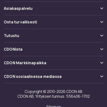
Asiakaspalvelu
Usein kysyttyä (UKK)
Osta turvallisesti
Seuraa pakettia
Maksuvaihtoehdot
Tutustu
Peruuta & palauta tästä
Toimitus
Kategoriat
Ota yhteyttä
CDONista
Käyttöehdot
Tuotemerkit
Tietoa meistä
Takaisinvedot
CDON Markkinapaikka
Oppaat
Asiakasarvionnit
Merchant Help Center
CDON sosiaalisessa mediassa
Työskentele kanssamme
Investor relations
Copyright © 2010-2026 CDON AB
CDON AB, Yrityksen tunnus: 556406-1702
Saavutettavuusseloste
Sitemap