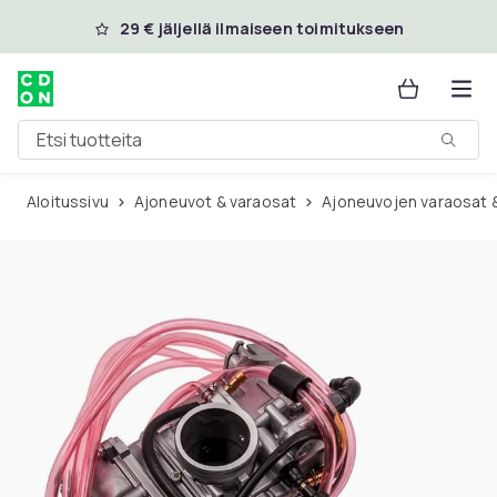
Ohita ja siirry pääsisältöön
29 € jäljellä ilmaiseen toimitukseen
Etsi tuotteita
Aloitussivu
Ajoneuvot & varaosat
Ajoneuvojen varaosat 