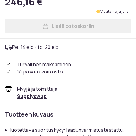
246,16 €
Muutama jäljellä
Lisää ostoskoriin
Lisää Kaasutin Yamaha YZ40
Pe, 14 elo - to, 20 elo
Turvallinen maksaminen
14 päivää avoin osto
Myyjä ja toimittaja
Supplyswap
Tuotteen kuvaus
luotettava suorituskyky: laadunvarmistustestattu,