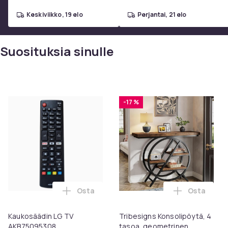
keskiviikko, 19 elo
perjantai, 21 elo
Suosituksia sinulle
-17 %
Osta
Osta
Lisää Kaukosäädin LG TV AKB75095308 os
Lisää Trib
Kaukosäädin LG TV
Tribesigns Konsolipöytä, 4
AKB75095308
tasoa, geometrinen