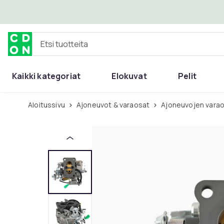
Ohita ja siirry pääsisältöön
Etsi tuotteita
Kaikki kategoriat
Elokuvat
Pelit
Aloitussivu
Ajoneuvot & varaosat
Ajoneuvojen varao