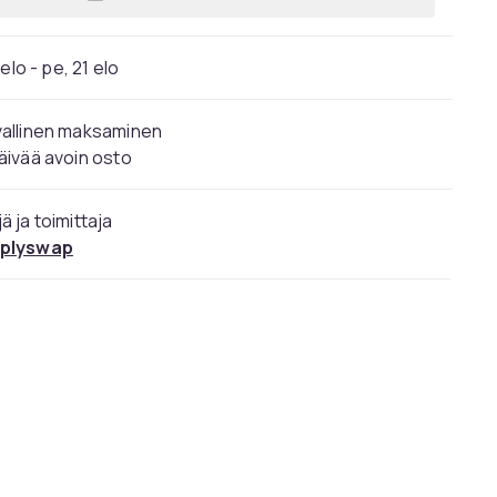
Lisää Kaasuttime, sinkkiseos, 18 cm 
elo - pe, 21 elo
vallinen maksaminen
äivää avoin osto
ä ja toimittaja
plyswap