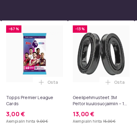
-67 %
-13 %
1ad7628a-cfd8-5b15-81c2-17d6cdd08ae9
Osta
Osta
 1080P Universal Musta ostoskoriin
llinen strassisarja - 32 000 kappaletta - 40 väriä - Strassit laat
Lisää Topps Premier League Cards ostos
Lisää Geel
Topps Premier League
Geelipehmusteet 3M
Cards
Peltor kuulosuojaimiin – 1
pari, musta
3,00 €
13,00 €
Aiempi alin hinta
9,00 €
Aiempi alin hinta
15,00 €