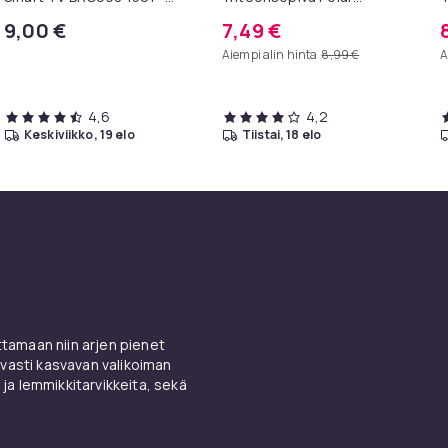
televisioille
Ignite/Unite Siliconin
p
9,00 €
7,49 €
kanssa Black
k
Aiempi alin hinta
8,99 €
A
4,6
4,2
keskiviikko, 19 elo
tiistai, 18 elo
amaan niin arjen pienet
vasti kasvavan valikoiman
 ja lemmikkitarvikkeita, sekä