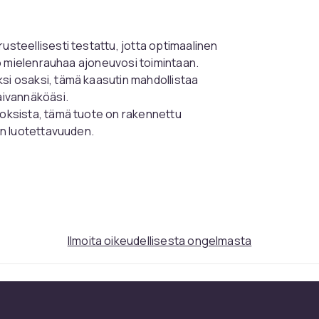
rusteellisesti testattu, jotta optimaalinen
uo mielenrauhaa ajoneuvosi toimintaan.
ksi osaksi, tämä kaasutin mahdollistaa
aivannäköäsi.
seoksista, tämä tuote on rakennettu
en luotettavuuden.
in toyota-malleihin, mikä tekee siitä
a optimaalinen polttoaineen toimitus, tämä
kykyä sujuvampaa ajokokemusta varten.
Ilmoita oikeudellisesta ongelmasta