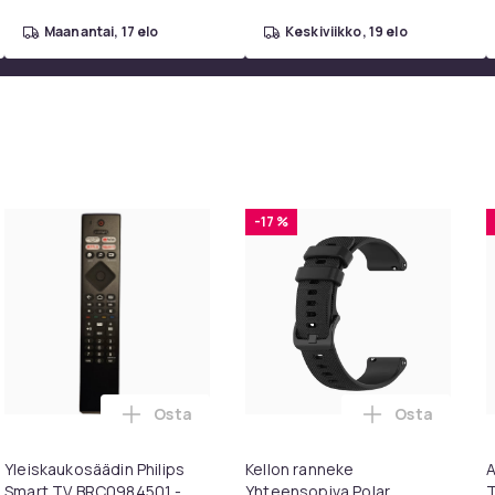
maanantai, 17 elo
keskiviikko, 19 elo
-17 %
Osta
Osta
toskoriin
esigns Konsolipöytä, 4 tasoa, geometrinen metallirunko, 100 x 
Lisää Yleiskaukosäädin Philips Smart TV BR
Lisää Kellon
Yleiskaukosäädin Philips
Kellon ranneke
A
Smart TV BRC0984501 -
Yhteensopiva Polar
T