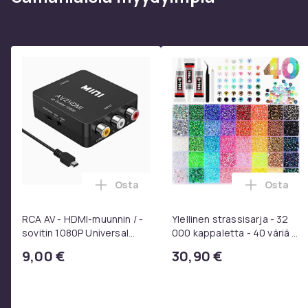
tuotteen leveys: 15 cm
tuotteen korkeus: 14 cm
tuotteen paino: 2 kg
osanumero: 2110013170
Tuotenro
Tuoteturvallisuustiedot
Osta
Osta
Lisää RCA AV - HDMI-muunnin / -sovitin
Lisää Yle
RCA AV - HDMI-muunnin / -
Ylellinen strassisarja - 32
sovitin 1080P Universal
000 kappaletta - 40 väriä -
Musta
Strassit laatikossa - DIY-
9,00 €
30,90 €
strassit - koko 3mm - Liima
pinseteillä - liimattavat
strassit -