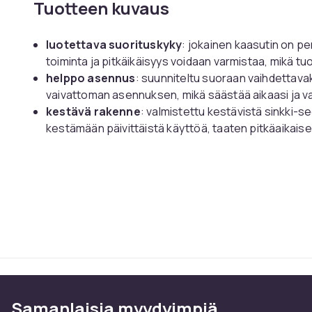
Tuotteen kuvaus
luotettava suorituskyky
: jokainen kaasutin on pe
toiminta ja pitkäikäisyys voidaan varmistaa, mikä t
helppo asennus
: suunniteltu suoraan vaihdettava
vaivattoman asennuksen, mikä säästää aikaasi ja v
kestävä rakenne
: valmistettu kestävistä sinkki-
kestämään päivittäistä käyttöä, taaten pitkäaikais
laaja yhteensopivuus
: tämä kaasutin sopii erilaisi
monipuolisen valinnan eri ajoneuvojen tarpeisiin.
parannettu moottorin tehokkuus
: varmistamall
kaasutin edistää parantunutta moottorin suoritus
Tekniset tiedot:
materiaali: sinkkiseos
Samanlaisia ​​myydyimpiä
tuotteen pituus: 18 cm