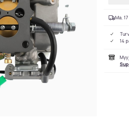
Ma, 17 
Tur
14 p
Myyj
Sup