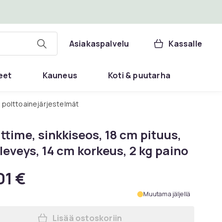
Asiakaspalvelu
Kassalle
eet
Kauneus
Koti & puutarha
 polttoainejärjestelmät
time, sinkkiseos, 18 cm pituus,
leveys, 14 cm korkeus, 2 kg paino
01 €
Muutama jäljellä
Lisää ostoskoriin