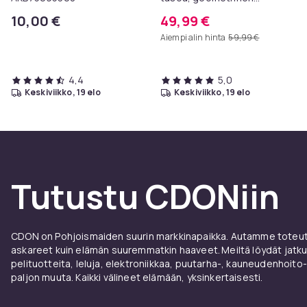
metallirunko, 100 x 30 x 81
10,00 €
49,99 €
cm, eteispöytä, sivupöytä,
Aiempi alin hinta
59,99 €
sohvapöytä
4,4
5,0
keskiviikko, 19 elo
keskiviikko, 19 elo
Tutustu CDONiin
CDON on Pohjoismaiden suurin markkinapaikka. Autamme toteutt
askareet kuin elämän suuremmatkin haaveet. Meiltä löydät jatku
pelituotteita, leluja, elektroniikkaa, puutarha-, kauneudenhoito-
paljon muuta. Kaikki välineet elämään, yksinkertaisesti.