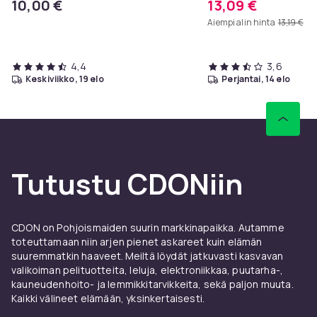
10,00 €
13,09 €
Aiempi alin hinta
13,19 €
4,4
3,6
keskiviikko, 19 elo
perjantai, 14 elo
Tutustu CDONiin
CDON on Pohjoismaiden suurin markkinapaikka. Autamme
toteuttamaan niin arjen pienet askareet kuin elämän
suuremmatkin haaveet. Meiltä löydät jatkuvasti kasvavan
valikoiman pelituotteita, leluja, elektroniikkaa, puutarha-,
kauneudenhoito- ja lemmikkitarvikkeita, sekä paljon muuta.
Kaikki välineet elämään, yksinkertaisesti.