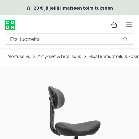
Ohita ja siirry pääsisältöön
29 € jäljellä ilmaiseen toimitukseen
Etsi tuotteita
Aloitussivu
Yritykset & teollisuus
Hiustenmuotoilu & kos