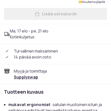
Muutama jäljellä
Lisää ostoskoriin
Lisää Kampaamotuoli, sääd
Ma, 17 elo - pe, 21 elo
Kotiinkuljetus
Turvallinen maksaminen
14 päivää avoin osto
Myyjä ja toimittaja
Supplyswap
Tuotteen kuvaus
mukavat ergonomiat
: satulan muotoinen istuin ja
selkänoja edistävät terveellistä istuma-asentoa,