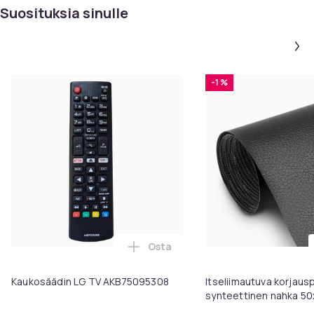
Suosituksia sinulle
-1 %
Osta
Lisää Kaukosäädin LG TV AKB750
Kaukosäädin LG TV AKB75095308
Itseliimautuva korjaus
synteettinen nahka 50