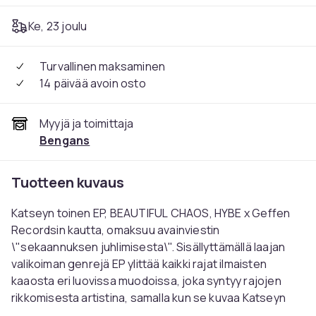
Ke, 23 joulu
Turvallinen maksaminen
14 päivää avoin osto
Myyjä ja toimittaja
Bengans
Tuotteen kuvaus
Katseyn toinen EP, BEAUTIFUL CHAOS, HYBE x Geffen
Recordsin kautta, omaksuu avainviestin
\"sekaannuksen juhlimisesta\". Sisällyttämällä laajan
valikoiman genrejä EP ylittää kaikki rajat ilmaisten
kaaosta eri luovissa muodoissa, joka syntyy rajojen
rikkomisesta artistina, samalla kun se kuvaa Katseyn
kasvumatkaa. Katseyn kuusi jäsentä ovat: DANIELA