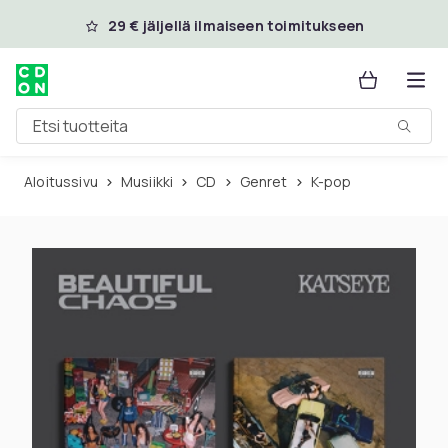
Ohita ja siirry pääsisältöön
29 € jäljellä ilmaiseen toimitukseen
Etsi tuotteita
Aloitussivu
Musiikki
CD
Genret
K-pop