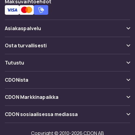
Maksuvaihtoehdot
Yksiköitä pakkauksessa
: 1
Tuotenro
e10120a5-2924-54af-b658-0186b150a605
Asiakaspalvelu
Tuoteturvallisuustiedot
Usein kysyttyä (UKK)
Osta turvallisesti
Seuraa pakettia
Maksuvaihtoehdot
Tutustu
Peruuta & palauta tästä
Toimitus
Kategoriat
Ota yhteyttä
CDONista
Käyttöehdot
Tuotemerkit
Tietoa meistä
Takaisinvedot
CDON Markkinapaikka
Oppaat
Asiakasarvionnit
Merchant Help Center
CDON sosiaalisessa mediassa
Työskentele kanssamme
Investor relations
Copyright © 2010-2026 CDON AB