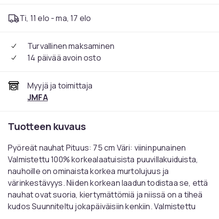
Ti, 11 elo - ma, 17 elo
Turvallinen maksaminen
14 päivää avoin osto
Myyjä ja toimittaja
JMFA
Tuotteen kuvaus
Pyöreät nauhat Pituus: 75 cm Väri: viininpunainen
Valmistettu 100% korkealaatuisista puuvillakuiduista,
nauhoille on ominaista korkea murtolujuus ja
värinkestävyys. Niiden korkean laadun todistaa se, että
nauhat ovat suoria, kiertymättömiä ja niissä on a tiheä
kudos Suunniteltu jokapäiväisiin kenkiin. Valmistettu
100% puuvillasta, repeytymätön. Ostat huutokaupassa