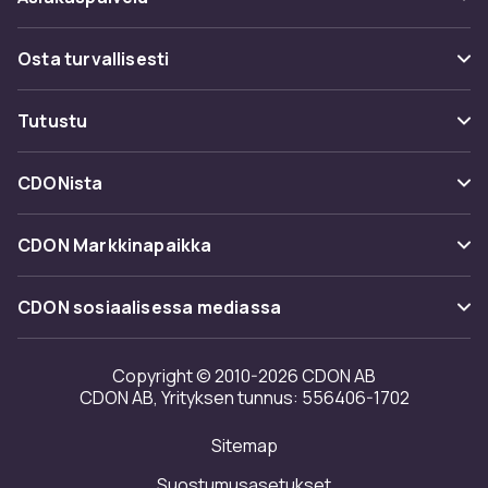
Usein kysyttyä (UKK)
Osta turvallisesti
Seuraa pakettia
Maksuvaihtoehdot
Tutustu
Peruuta & palauta tästä
Toimitus
Kategoriat
Ota yhteyttä
CDONista
Käyttöehdot
Tuotemerkit
Tietoa meistä
Takaisinvedot
CDON Markkinapaikka
Oppaat
Asiakasarvionnit
Merchant Help Center
CDON sosiaalisessa mediassa
Työskentele kanssamme
Investor relations
Copyright © 2010-2026 CDON AB
CDON AB, Yrityksen tunnus: 556406-1702
Saavutettavuusseloste
Sitemap
Avoimuusraportti
Suostumusasetukset