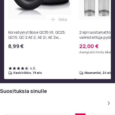
Osta
Lisää Korvatyynyt Bose QC35 I/
Korvatyynyt Bose QC35 I/II, QC25,
2 kpl ruostumattom
QC15, QC 2 AE 2, AE 2i, AE 2w,
valmistettuja pyöriviä
SoundTrue, SoundLink Black
irrotettavalla puukah
8,99 €
22,00 €
koukulla, täydellinen 
Aiempi alin hinta
25,00 
vihannesten grillaa
45x9.5cm
4,6
keskiviikko, 19 elo
maanantai, 24 elo
Suosituksia sinulle