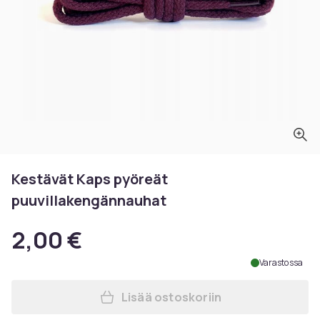
Kestävät Kaps pyöreät
puuvillakengännauhat
2,00 €
Varastossa
Lisää ostoskoriin
Lisää Kestävät Kaps pyöreä