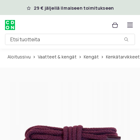
Ohita ja siirry pääsisältöön
29 € jäljellä ilmaiseen toimitukseen
Etsi tuotteita
Aloitussivu
Vaatteet & kengät
Kengät
Kenkätarvikkeet