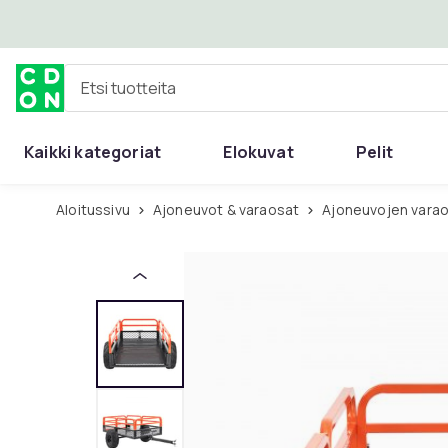
Ohita ja siirry pääsisältöön
Etsi tuotteita
Kaikki kategoriat
Elokuvat
Pelit
Aloitussivu
Ajoneuvot & varaosat
Ajoneuvojen varao