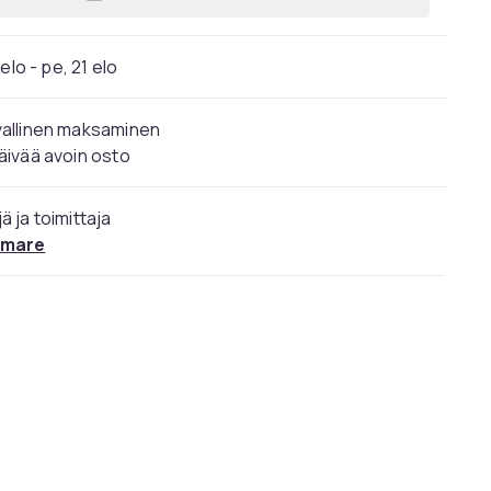
Lisää Kippikärry, 200x66x76 cm, Mu
elo - pe, 21 elo
vallinen maksaminen
äivää avoin osto
ä ja toimittaja
mare