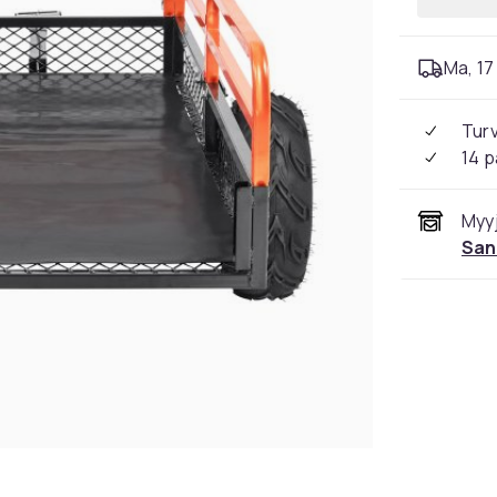
Ma, 17 
Tur
14 p
Myyj
San