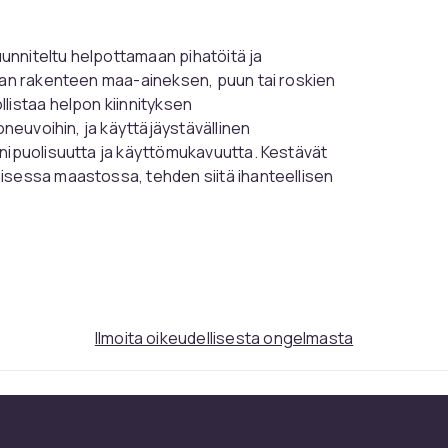
unniteltu helpottamaan pihatöitä ja
nkan rakenteen maa-aineksen, puun tai roskien
listaa helpon kiinnityksen
oneuvoihin, ja käyttäjäystävällinen
onipuolisuutta ja käyttömukavuutta. Kestävät
isessa maastossa, tehden siitä ihanteellisen
Ilmoita oikeudellisesta ongelmasta