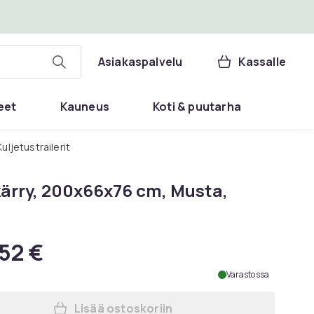
Asiakaspalvelu
Kassalle
eet
Kauneus
Koti & puutarha
Kuljetustrailerit
kärry, 200x66x76 cm, Musta,
52 €
Varastossa
Lisää ostoskoriin