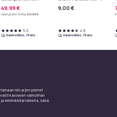
metallirunko, 100 x 30 x 81
televisioille
I
49,99 €
9,00 €
cm, eteispöytä, sivupöytä,
k
Aiempi alin hinta
59,99 €
A
sohvapöytä
5,0
4,6
keskiviikko, 19 elo
keskiviikko, 19 elo
amaan niin arjen pienet
vasti kasvavan valikoiman
 ja lemmikkitarvikkeita, sekä