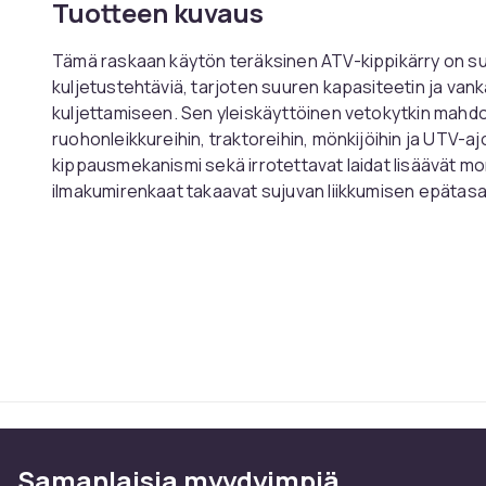
Tuotteen kuvaus
Tämä raskaan käytön teräksinen ATV-kippikärry on su
kuljetustehtäviä, tarjoten suuren kapasiteetin ja va
kuljettamiseen. Sen yleiskäyttöinen vetokytkin mahdol
ruohonleikkureihin, traktoreihin, mönkijöihin ja UTV-aj
kippausmekanismi sekä irrotettavat laidat lisäävät m
ilmakumirenkaat takaavat sujuvan liikkumisen epätasa
kumppanin vaativiin ulkotöihin.
Kantavuus: 680 kg
Tilavuus: 0,43 kuutiometriä
Irrotettavat laidat
Renkaiden määrä: 2
Renkaan koko: 406,4 × 203,2 mm
Tuotteen koko: 200 × 66 × 76 cm
Päämateriaali: Q195-teräs
Väri: Musta + Punainen
Nettopaino: 51 kg
Samanlaisia ​​myydyimpiä