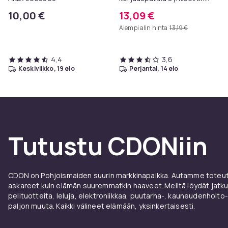
nahka 50x138 cm Black
10,00 €
13,09 €
Aiempi alin hinta
13,19 €
4,4
3,6
keskiviikko, 19 elo
perjantai, 14 elo
Tutustu CDONiin
CDON on Pohjoismaiden suurin markkinapaikka. Autamme toteutt
askareet kuin elämän suuremmatkin haaveet. Meiltä löydät jatku
pelituotteita, leluja, elektroniikkaa, puutarha-, kauneudenhoito-
paljon muuta. Kaikki välineet elämään, yksinkertaisesti.