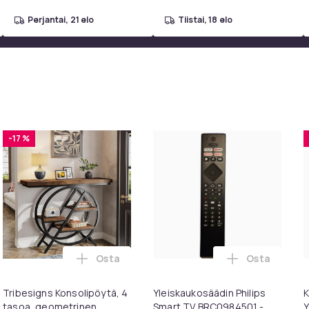
perjantai, 21 elo
tiistai, 18 elo
-17 %
Osta
Osta
toskoriin
liimautuva korjauspaikka synteettinen nahka 50x138 cm Black 
Lisää Tribesigns Konsolipöytä, 4 tasoa, ge
Lisää Yleisk
Tribesigns Konsolipöytä, 4
Yleiskaukosäädin Philips
K
tasoa, geometrinen
Smart TV BRC0984501 -
Y