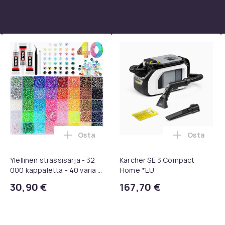
bc91ab7f-3a16-5ed7-a7ab-ecc3c040b13a
Osta
Osta
skoriin
elipehmusteet 3M Peltor kuulosuojaimiin – 1 pari, musta ostos
Lisää Ylellinen strassisarja - 32 000 kappa
Lisää Kär
Ylellinen strassisarja - 32
Kärcher SE 3 Compact
000 kappaletta - 40 väriä -
Home *EU
Strassit laatikossa - DIY-
30,90 €
167,70 €
strassit - koko 3mm - Liima
pinseteillä - liimattavat
strassit -