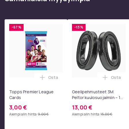
Tuotenro
Tuoteturvallisuustiedot
-67 %
-13 %
Osta
Osta
Lisää Topps Premier League Cards osto
Lisää Ge
Topps Premier League
Geelipehmusteet 3M
Cards
Peltor kuulosuojaimiin – 1
pari, musta
3,00 €
13,00 €
Aiempi alin hinta
9,00 €
Aiempi alin hinta
15,00 €