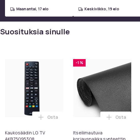
maanantai, 17 elo
keskiviikko, 19 elo
Suosituksia sinulle
-1 %
Osta
Osta
Lisää Kaukosäädin LG TV AKB75095308 os
Lisää Itse
Kaukosäädin LG TV
Itseliimautuva
AKB75095308
korjauspaikka synteettinen