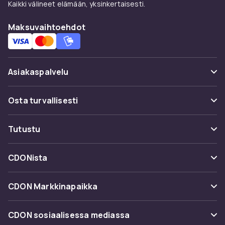
Kaikki välineet elämään, yksinkertaisesti.
Maksuvaihtoehdot
Asiakaspalvelu
Usein kysyttyä (UKK)
Osta turvallisesti
Seuraa pakettia
Maksuvaihtoehdot
Tutustu
Peruuta & palauta tästä
Toimitus
Kategoriat
Ota yhteyttä
CDONista
Käyttöehdot
Tuotemerkit
Tietoa meistä
Takaisinvedot
CDON Markkinapaikka
Oppaat
Asiakasarvionnit
Merchant Help Center
CDON sosiaalisessa mediassa
Työskentele kanssamme