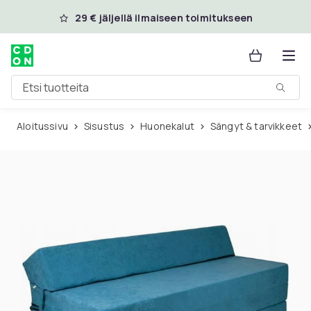
Ohita ja siirry pääsisältöön
29 € jäljellä ilmaiseen toimitukseen
Etsi tuotteita
Aloitussivu
Sisustus
Huonekalut
Sängyt & tarvikkeet