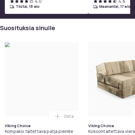
4,0
4,6
tiistai, 18 elo
maanantai, 17 elo
Suosituksia sinulle
Osta
Lisää Kompaksi taitettava patja p
Viking Choice
Viking Choice
Kompaksi taitettava patja pienille
Kokoontaitettava vier