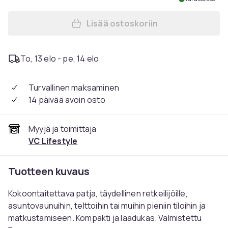
Lisää ostoskoriin
Lisää Kokoontaitettava patj
To, 13 elo - pe, 14 elo
Turvallinen maksaminen
14 päivää avoin osto
Myyjä ja toimittaja
VC Lifestyle
Tuotteen kuvaus
Kokoontaitettava patja, täydellinen retkeilijöille,
asuntovaunuihin, telttoihin tai muihin pieniin tiloihin ja
matkustamiseen. Kompakti ja laadukas. Valmistettu