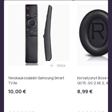
Väri
Navy Blue
Materiaali
Cotton
Kuvio/aihe
Solid
Koko
200x120x10 cm
Paino, kilo
4
Osta
Lisää Yleiskaukosäädin Samsun
Tuotenro
28c767fd-6bca-42aa-8f84-b0996e86478d
Yleiskaukosäädin Samsung Smart
Korvatyynyt Bose QC3
TV:lle
QC15, QC 2 AE 2, AE 
Tuoteturvallisuustiedot
SoundTrue, SoundLin
10,00 €
8,99 €