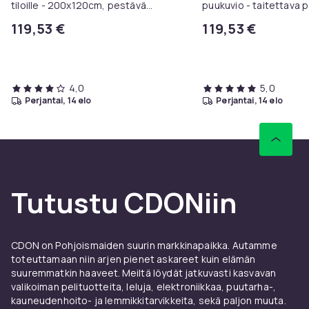
tiloille - 200x120cm, pestävä
puukuvio - taitettava p
päällinen
200x90x15 cm - retkeil
119,53 €
119,53 €
4,0
5,0
perjantai, 14 elo
perjantai, 14 elo
Tutustu CDONiin
CDON on Pohjoismaiden suurin markkinapaikka. Autamme
toteuttamaan niin arjen pienet askareet kuin elämän
suuremmatkin haaveet. Meiltä löydät jatkuvasti kasvavan
valikoiman pelituotteita, leluja, elektroniikkaa, puutarha-,
kauneudenhoito- ja lemmikkitarvikkeita, sekä paljon muuta.