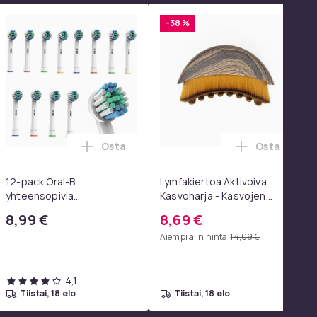
-38 %
Osta
Osta
oskoriin
toskoriin
HDMI-adapteri, 1080p Full-HD Nintendo ostoskoriin
Lisää 12-pack Oral-B yhteensopivia hamm
Lisää Lymfa
12-pack Oral-B
Lymfakiertoa Aktivoiva
yhteensopivia
Kasvoharja - Kasvojen
hammasharjanpäitä
Hoitoharja Ilman Kantta,
8,99 €
8,69 €
Kasvohierontaan ja
Aiempi alin hinta
14,09 €
Lymfaterapiaan
4,1
tiistai, 18 elo
tiistai, 18 elo