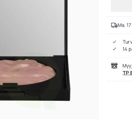
Ma, 17 
Tur
14 p
Myyj
TP 