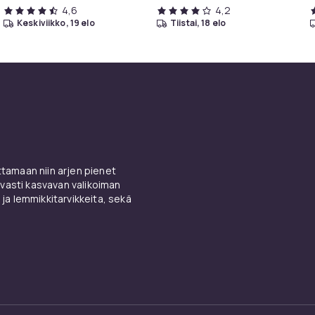
4,6
4,2
keskiviikko, 19 elo
tiistai, 18 elo
amaan niin arjen pienet
vasti kasvavan valikoiman
 ja lemmikkitarvikkeita, sekä