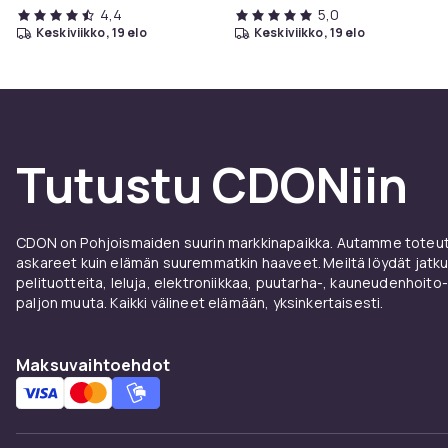
4,4
5,0
keskiviikko, 19 elo
keskiviikko, 19 elo
Tutustu CDONiin
CDON on Pohjoismaiden suurin markkinapaikka. Autamme toteutt
askareet kuin elämän suuremmatkin haaveet. Meiltä löydät jatku
pelituotteita, leluja, elektroniikkaa, puutarha-, kauneudenhoito-
paljon muuta. Kaikki välineet elämään, yksinkertaisesti.
Maksuvaihtoehdot