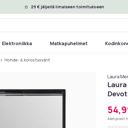
29 € jäljellä ilmaiseen toimitukseen
Elektroniikka
Matkapuhelimet
Kodinkon
Hohde- & korostusvärit
Laura Mer
Laura 
Devot
54,9
Aiempi alin 