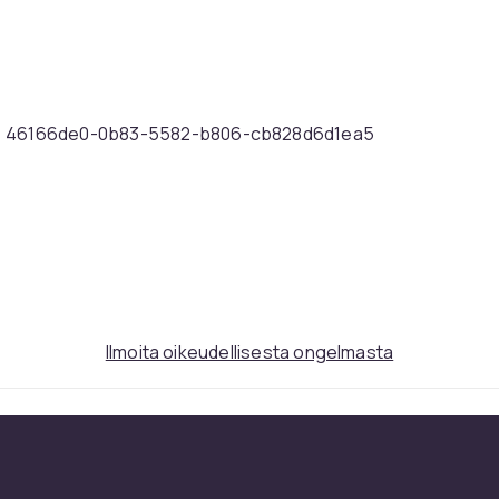
46166de0-0b83-5582-b806-cb828d6d1ea5
Ilmoita oikeudellisesta ongelmasta