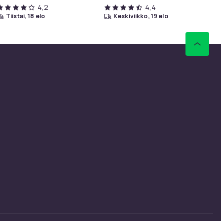
4,2
4,4
tiistai, 18 elo
keskiviikko, 19 elo