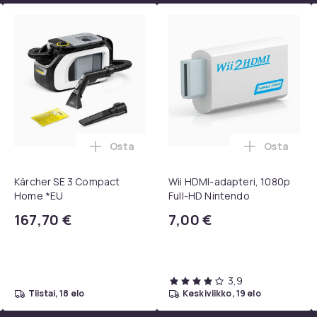
Osta
Osta
, QC15, QC 2 AE 2, AE 2i, AE 2w, SoundTrue, SoundLink Black ost
eiskaukosäädin Samsung Smart TV:lle ostoskoriin
Lisää Kärcher SE 3 Compact Home *EU os
Lisää Wii 
Kärcher SE 3 Compact
Wii HDMI-adapteri, 1080p
Home *EU
Full-HD Nintendo
167,70 €
7,00 €
3,9
tiistai, 18 elo
keskiviikko, 19 elo