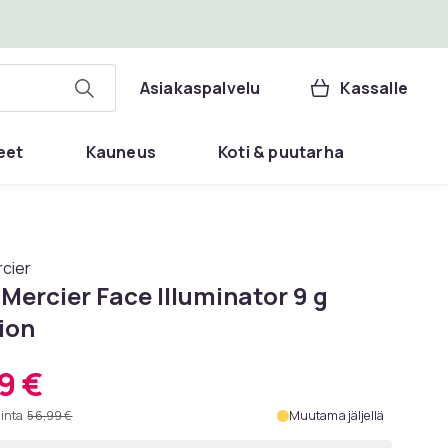
Asiakaspalvelu
Kassalle
eet
Kauneus
Koti & puutarha
cier
Mercier Face Illuminator 9 g
ion
9 €
hinta
56,99 €
Muutama jäljellä