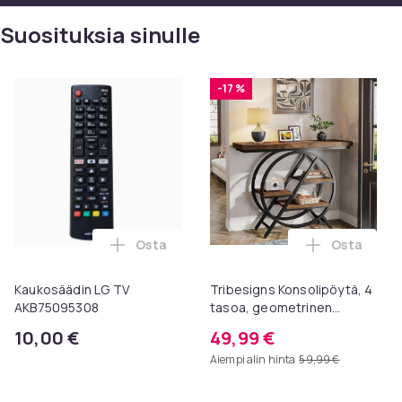
Suosituksia sinulle
-17 %
Osta
Osta
Lisää Kaukosäädin LG TV AKB75095308 os
Lisää Trib
Kaukosäädin LG TV
Tribesigns Konsolipöytä, 4
AKB75095308
tasoa, geometrinen
metallirunko, 100 x 30 x 81
10,00 €
49,99 €
cm, eteispöytä, sivupöytä,
Aiempi alin hinta
59,99 €
sohvapöytä