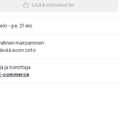
Lisää ostoskoriin
Lisää Laura Mercier Face Illuminato
elo - pe, 21 elo
vallinen maksaminen
äivää avoin osto
ä ja toimittaja
E-commerce