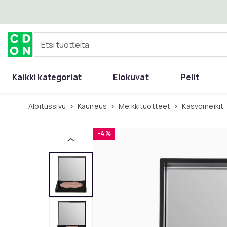
Ohita ja siirry pääsisältöön
Etsi tuotteita
Kaikki kategoriat
Elokuvat
Pelit
Aloitussivu
Kauneus
Meikkituotteet
Kasvomeikit
-4 %