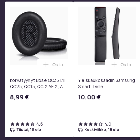
Osta
Osta
Lisää Korvatyynyt Bose QC35 I/II, QC25
Lisää Yl
Korvatyynyt Bose QC35 I/II,
Yleiskaukosäädin Samsung
QC25, QC15, QC 2 AE 2, AE
Smart TV:lle
2i, AE 2w, SoundTrue,
8,99 €
10,00 €
SoundLink Black
4,6
4,0
tiistai, 18 elo
keskiviikko, 19 elo