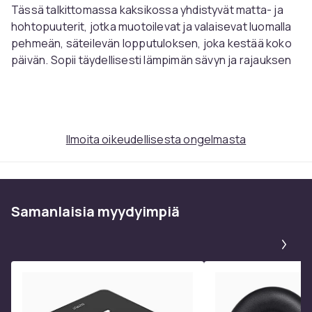
Tässä talkittomassa kaksikossa yhdistyvät matta- ja
hohtopuuterit, jotka muotoilevat ja valaisevat luomalla
pehmeän, säteilevän lopputuloksen, joka kestää koko
päivän. Sopii täydellisesti lämpimän sävyn ja rajauksen
lisäämiseen tasaisen, häivytetyn vaikutelman avulla.
Tärkeimmät hyödyt:
Mattainen ja hohtava ruskettava duo
Talkiton, kevyt koostumus
Ilmoita oikeudellisesta ongelmasta
Pitkään kestävä luonnollinen hehku
Häivyttää epätarkkuudet virheettömään
lopputulokseen
Monipuolinen rajaukseen ja lämpimään
Samanlaisia ​​myydyimpiä
kokonaisuuteen
Pa
Vaivaton rusketus, terve hehku - täydellinen kesän
säteily yhdessä pakkauksessa.
Tämä teksti on käännetty automaattisesti, virheitä voi
esiintyä.