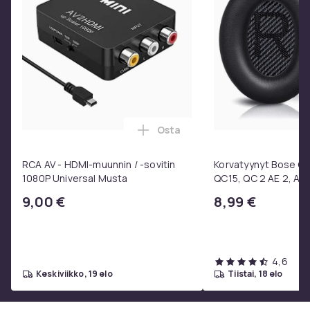
Tuotenro
974fdee8-11f7-5510-8c15-83fb085a433f
Tuoteturvallisuustiedot
Osta
Lisää RCA AV - HDMI-muunnin / 
RCA AV - HDMI-muunnin / -sovitin
Korvatyynyt Bose QC3
1080P Universal Musta
QC15, QC 2 AE 2, AE 
SoundTrue, SoundLin
9,00 €
8,99 €
4,6
keskiviikko, 19 elo
tiistai, 18 elo