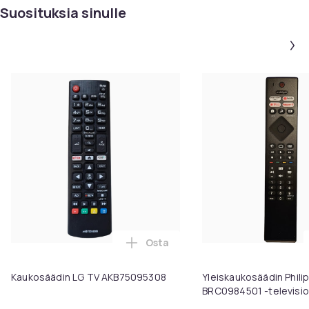
Suosituksia sinulle
Osta
Lisää Kaukosäädin LG TV AKB750
Kaukosäädin LG TV AKB75095308
Yleiskaukosäädin Phili
BRC0984501 -televisioi