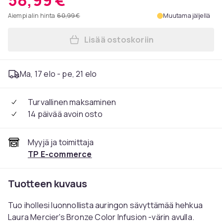
58,99 €
Aiempi alin hinta
60,99 €
Muutama jäljellä
Lisää ostoskoriin
Lisää Laura Mercier Pronssi
Ma, 17 elo - pe, 21 elo
Turvallinen maksaminen
14 päivää avoin osto
Myyjä ja toimittaja
TP E-commerce
Tuotteen kuvaus
Tuo ihollesi luonnollista auringon sävyttämää hehkua
Laura Mercier's
Bronze Color Infusion -värin
avulla.