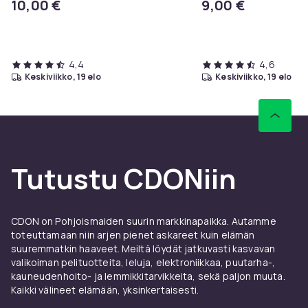
10,00 €
9,00 €
4,4
4,6
keskiviikko, 19 elo
keskiviikko, 19 elo
Tutustu CDONiin
CDON on Pohjoismaiden suurin markkinapaikka. Autamme
toteuttamaan niin arjen pienet askareet kuin elämän
suuremmatkin haaveet. Meiltä löydät jatkuvasti kasvavan
valikoiman pelituotteita, leluja, elektroniikkaa, puutarha-,
kauneudenhoito- ja lemmikkitarvikkeita, sekä paljon muuta.
Kaikki välineet elämään, yksinkertaisesti.