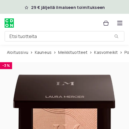
Ohita ja siirry pääsisältöön
29 € jäljellä ilmaiseen toimitukseen
Etsi tuotteita
Aloitussivu
Kauneus
Meikkituotteet
Kasvomeikit
P
-3 %