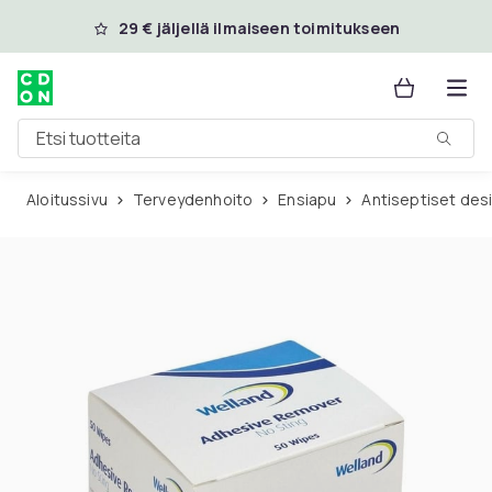
Ohita ja siirry pääsisältöön
29 € jäljellä ilmaiseen toimitukseen
Etsi tuotteita
Aloitussivu
Terveydenhoito
Ensiapu
Antiseptiset des