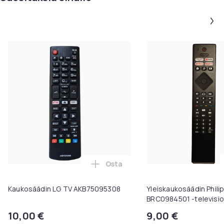
Osta
Lisää Kaukosäädin LG TV AKB750
Kaukosäädin LG TV AKB75095308
Yleiskaukosäädin Phili
BRC0984501 -televisioi
10,00 €
9,00 €