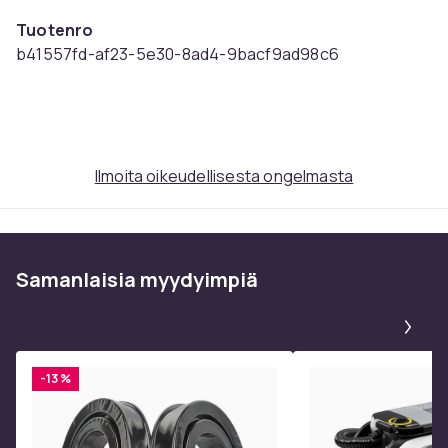
Tuotenro
b41557fd-af23-5e30-8ad4-9bacf9ad98c6
Tuoteturvallisuustiedot
Ilmoita oikeudellisesta ongelmasta
Samanlaisia ​​myydyimpiä
Pa
-13 %