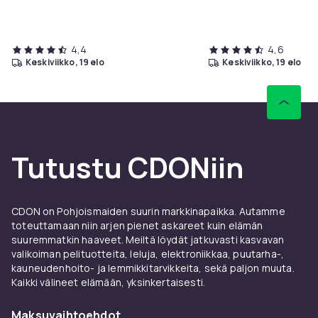
4,4
4,6
keskiviikko, 19 elo
keskiviikko, 19 elo
Tutustu CDONiin
CDON on Pohjoismaiden suurin markkinapaikka. Autamme
toteuttamaan niin arjen pienet askareet kuin elämän
suuremmatkin haaveet. Meiltä löydät jatkuvasti kasvavan
valikoiman pelituotteita, leluja, elektroniikkaa, puutarha-,
kauneudenhoito- ja lemmikkitarvikkeita, sekä paljon muuta.
Kaikki välineet elämään, yksinkertaisesti.
Maksuvaihtoehdot