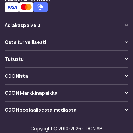
Asiakaspalvelu
Usein kysyttyä (UKK)
Osta turvallisesti
Seuraa pakettia
Maksuvaihtoehdot
Tutustu
Peruuta & palauta tästä
Toimitus
Kategoriat
Ota yhteyttä
CDONista
Käyttöehdot
Tuotemerkit
Tietoa meistä
Takaisinvedot
CDON Markkinapaikka
Oppaat
Asiakasarvionnit
Merchant Help Center
CDON sosiaalisessa mediassa
Työskentele kanssamme
Investor relations
Copyright © 2010-2026 CDON AB