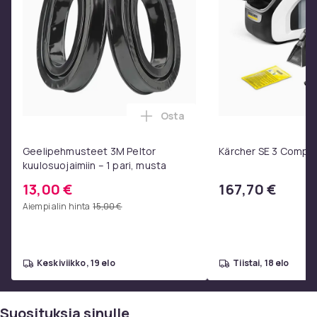
Osta
Lisää Geelipehmusteet 3M Pelto
Geelipehmusteet 3M Peltor
Kärcher SE 3 Compa
kuulosuojaimiin – 1 pari, musta
13,00 €
167,70 €
Aiempi alin hinta
15,00 €
keskiviikko, 19 elo
tiistai, 18 elo
Suosituksia sinulle