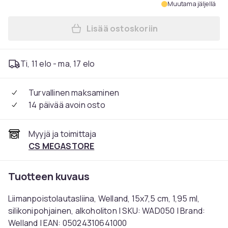
Muutama jäljellä
Lisää ostoskoriin
Lisää Liimanpoistolautasliin
Ti, 11 elo - ma, 17 elo
Turvallinen maksaminen
14 päivää avoin osto
Myyjä ja toimittaja
CS MEGASTORE
Tuotteen kuvaus
Liimanpoistolautasliina, Welland, 15x7,5 cm, 1,95 ml,
silikonipohjainen, alkoholiton | SKU: WAD050 | Brand:
Welland | EAN: 05024310641000